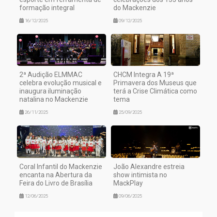
formação integral
do Mackenzie
16/12/2025
09/12/2025
2ª Audição ELMMAC
CHCM Integra A 19ª
celebra evolução musical e
Primavera dos Museus que
inaugura iluminação
terá a Crise Climática como
natalina no Mackenzie
tema
26/11/2025
25/09/2025
Coral Infantil do Mackenzie
João Alexandre estreia
encanta na Abertura da
show intimista no
Feira do Livro de Brasília
MackPlay
12/06/2025
09/06/2025