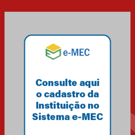
Banco de Multitecidos do
HUEM recebe visita de
referência mundial em
transplante de tecidos
03.07.2026
Pós-Asco: evento do HUEM
debate novidades sobre
estudos e tratamentos contra
o câncer
23.06.2026
MackPesquisa 2026 prorroga
inscrições até 14 de agosto
15.06.2026
HUEM recebe certificação Ouro
do programa Segurança em
Alta da Unimed Curitiba