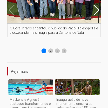
O Coral Infantil encantou o público do Pátio Higienópolis e
Os
trouxe ainda mais magia para a Cantoria de Natal.
té
de
1
2
3
4
Veja mais
Mackenzie Agnes é
Inauguração de novo
destaque transformando o
monumento encerra as
esporte em ferramenta de
celebrações dos 155 anos