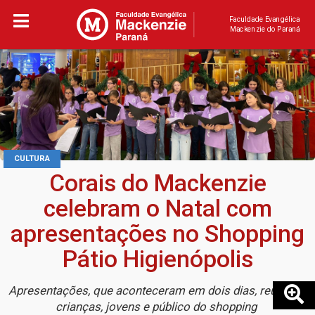
Faculdade Evangélica
Mackenzie do Paraná
CULTURA
Corais do Mackenzie
celebram o Natal com
apresentações no Shopping
Pátio Higienópolis
Apresentações, que aconteceram em dois dias, reuniram
crianças, jovens e público do shopping