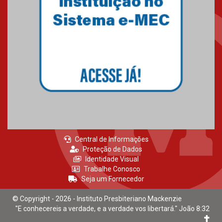
HUEM recebe certificação Ouro
do programa Segurança em
Alta da Unimed Curitiba
12.06.2026
Central de Informações
Proteção de Dados
Identidade Visual
Trabalhe Conosco
Seja um Fornecedor
© Copyright - 2026 - Instituto Presbiteriano Mackenzie
"E conhecereis a verdade, e a verdade vos libertará." João 8:32