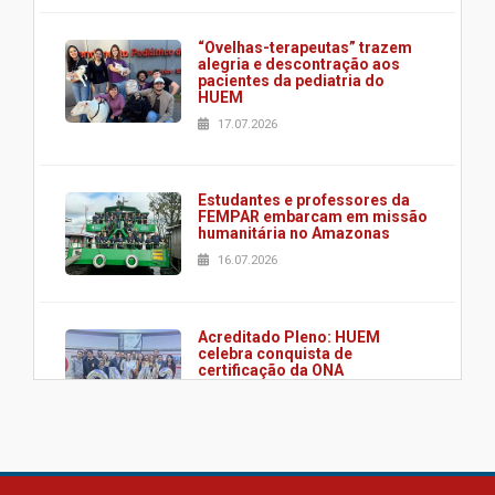
“Ovelhas-terapeutas” trazem
alegria e descontração aos
pacientes da pediatria do
HUEM
17.07.2026
Estudantes e professores da
FEMPAR embarcam em missão
humanitária no Amazonas
16.07.2026
Acreditado Pleno: HUEM
celebra conquista de
certificação da ONA
08.07.2026
HUEM é o primeiro hospital do
Paraná a receber o sistema de