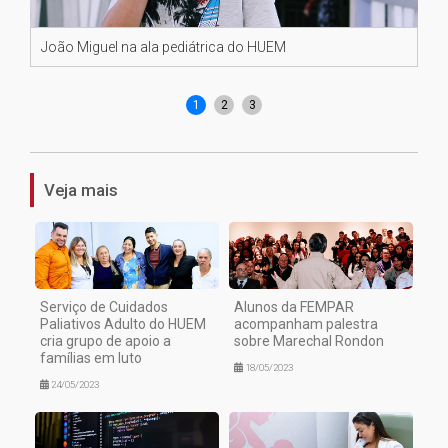
João Miguel na ala pediátrica do HUEM
Dir
o 
1
2
3
Veja mais
Serviço de Cuidados
Alunos da FEMPAR
Paliativos Adulto do HUEM
acompanham palestra
cria grupo de apoio a
sobre Marechal Rondon
famílias em luto
18/05/2023
24/05/2023