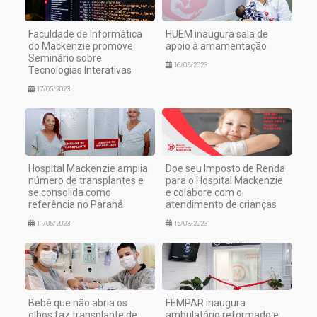
Faculdade de Informática
HUEM inaugura sala de
do Mackenzie promove
apoio à amamentação
Seminário sobre
16/05/2023
Tecnologias Interativas
17/05/2023
Hospital Mackenzie amplia
Doe seu Imposto de Renda
número de transplantes e
para o Hospital Mackenzie
se consolida como
e colabore com o
referência no Paraná
atendimento de crianças
11/05/2023
15/03/2023
Bebê que não abria os
FEMPAR inaugura
olhos faz transplante de
ambulatório reformado e