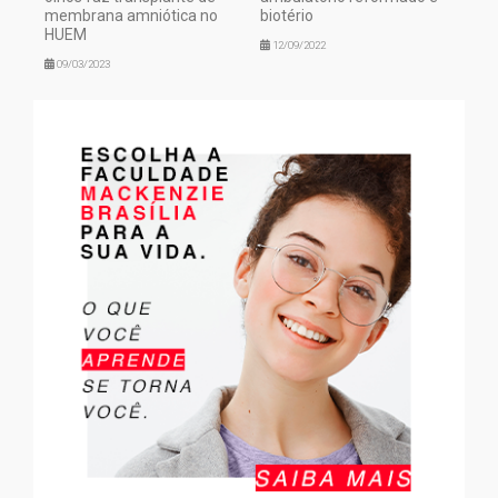
membrana amniótica no
biotério
HUEM
12/09/2022
09/03/2023