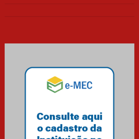
UTI's inteligentes
06.07.2026
Banco de Multitecidos do
HUEM recebe visita de
referência mundial em
transplante de tecidos
03.07.2026
Pós-Asco: evento do HUEM
debate novidades sobre
estudos e tratamentos contra
o câncer
23.06.2026
MackPesquisa 2026 prorroga
inscrições até 14 de agosto
15.06.2026