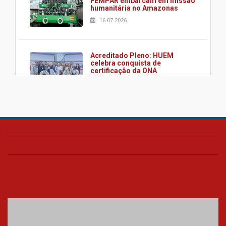
FEMPAR embarcam em missão
humanitária no Amazonas
16.07.2026
Acreditado Pleno: HUEM
celebra conquista de
certificação da ONA
08.07.2026
HUEM é o primeiro hospital do
Paraná a receber o sistema de
UTI's inteligentes
06.07.2026
Banco de Multitecidos do
HUEM recebe visita de
referência mundial em
transplante de tecidos
03.07.2026