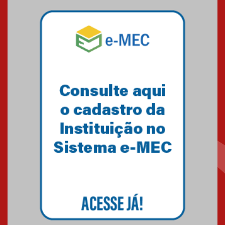
Pós-Asco: evento do HUEM
debate novidades sobre
estudos e tratamentos contra
o câncer
23.06.2026
MackPesquisa 2026 prorroga
inscrições até 14 de agosto
15.06.2026
HUEM recebe certificação Ouro
do programa Segurança em
Alta da Unimed Curitiba
12.06.2026