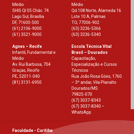
Médio
Médio
SHIS Ql 05 Chác. 74
Qd.108 Norte, Alameda 16
Lago Sul, Brasília
Lote 10 A, Palmas
DF
,
71600-500
TO
,
77006-902
(61) 2106-9000
(63) 3236-5366
(61) 3521-9000
(63) 3236-5340
Agnes – Recife
Escola Técnica Vital
Infantil, Fundamental e
Brasil – Dourados
Médio
Capacitação,
Av. Rui Barbosa, 704
Especialização e Cursos
Graças, Recife
Técnicos
PE
,
52011-040
Rua João Rosa Góes, 1760
(81) 3131-6950
– 3º andar, Vila Planalto
Dourados
/
MS
79825-070
(67) 3037-8343
(67) 3037-8340 –
WhatsApp
Faculdade - Curitiba