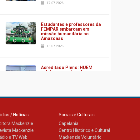
17.07.2026
Estudantes e professores da
FEMPAR embarcam em
missão humanitária no
Amazonas
16.07.2026
Acreditado Pleno: HUEM
celebra conquista de
certificação da ONA
08.07.2026
HUEM é o primeiro hospital
do Paraná a receber o
ídias / Notícias:
Sociais e Culturais:
sistema de UTI's inteligentes
ditora Mackenzie
06.07.2026
Capelania
evista Mackenzie
Centro Histórico e Cultural
ádio e TV Web
Mackenzie Voluntário