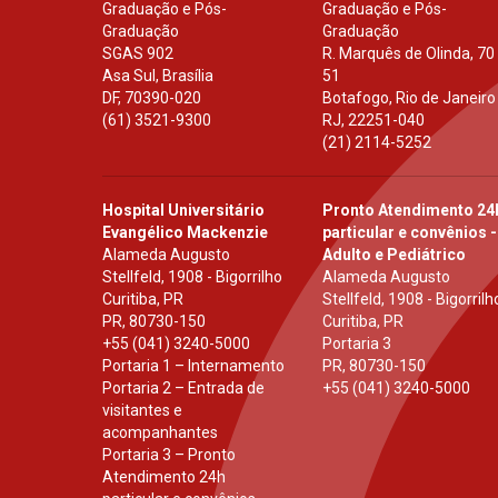
Graduação e Pós-
Graduação e Pós-
Graduação
Graduação
SGAS 902
R. Marquês de Olinda, 70
Asa Sul, Brasília
51
DF
,
70390-020
Botafogo, Rio de Janeiro
(61) 3521-9300
RJ
,
22251-040
(21) 2114-5252
Hospital Universitário
Pronto Atendimento 24
Evangélico Mackenzie
particular e convênios -
Alameda Augusto
Adulto e Pediátrico
Stellfeld, 1908 - Bigorrilho
Alameda Augusto
Curitiba, PR
Stellfeld, 1908 - Bigorrilh
PR
,
80730-150
Curitiba, PR
+55 (041) 3240-5000
Portaria 3
Portaria 1 – Internamento
PR
,
80730-150
Portaria 2 – Entrada de
+55 (041) 3240-5000
visitantes e
acompanhantes
Portaria 3 – Pronto
Atendimento 24h