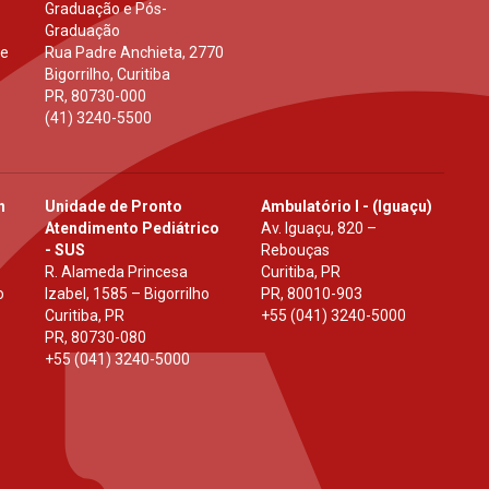
Graduação e Pós-
Graduação
 e
Rua Padre Anchieta, 2770
Bigorrilho, Curitiba
PR
,
80730-000
(41) 3240-5500
h
Unidade de Pronto
Ambulatório I - (Iguaçu)
Atendimento Pediátrico
Av. Iguaçu, 820 –
- SUS
Rebouças
R. Alameda Princesa
Curitiba, PR
o
Izabel, 1585 – Bigorrilho
PR
,
80010-903
Curitiba, PR
+55 (041) 3240-5000
PR
,
80730-080
+55 (041) 3240-5000