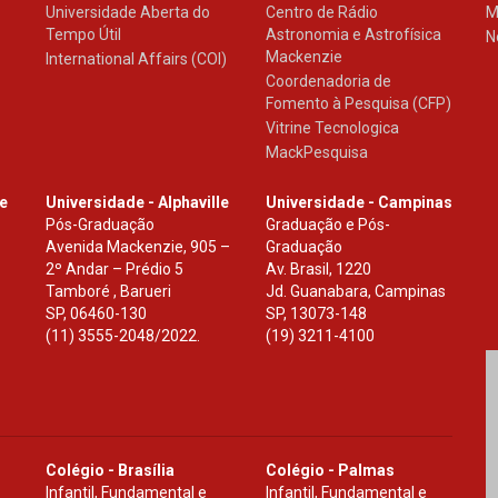
Universidade Aberta do
Centro de Rádio
M
Tempo Útil
Astronomia e Astrofísica
N
Mackenzie
International Affairs (COI)
Coordenadoria de
Fomento à Pesquisa (CFP)
Vitrine Tecnologica
MackPesquisa
le
Universidade - Alphaville
Universidade - Campinas
Pós-Graduação
Graduação e Pós-
Avenida Mackenzie, 905 –
Graduação
2º Andar – Prédio 5
Av. Brasil, 1220
Tamboré , Barueri
Jd. Guanabara, Campinas
SP
,
06460-130
SP
,
13073-148
(11) 3555-2048/2022.
(19) 3211-4100
Colégio - Brasília
Colégio - Palmas
Infantil, Fundamental e
Infantil, Fundamental e