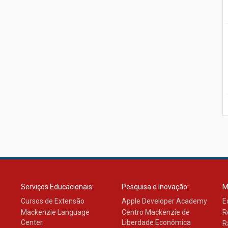
Serviços Educacionais:
Pesquisa e Inovação:
M
Cursos de Extensão
Apple Developer Academy
E
Mackenzie Language
Centro Mackenzie de
R
Center
Liberdade Econômica
R