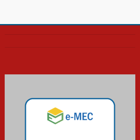
08.07.2026
HUEM é o primeiro hospital do
Paraná a receber o sistema de
UTI's inteligentes
06.07.2026
Banco de Multitecidos do
HUEM recebe visita de
referência mundial em
transplante de tecidos
03.07.2026
Pós-Asco: evento do HUEM
debate novidades sobre
estudos e tratamentos contra
o câncer
23.06.2026