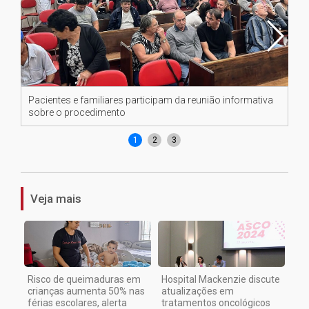
Pacientes e familiares participam da reunião informativa
Che
sobre o procedimento
Chr
1
2
3
Veja mais
Risco de queimaduras em
Hospital Mackenzie discute
crianças aumenta 50% nas
atualizações em
férias escolares, alerta
tratamentos oncológicos