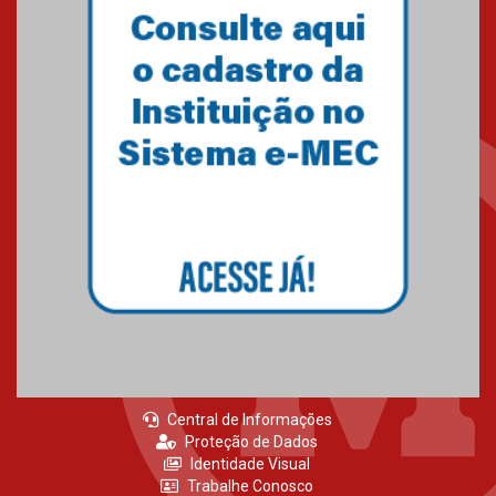
MackPesquisa 2026 prorroga
inscrições até 14 de agosto
15.06.2026
HUEM recebe certificação Ouro
do programa Segurança em
Alta da Unimed Curitiba
12.06.2026
Central de Informações
Proteção de Dados
Identidade Visual
Trabalhe Conosco