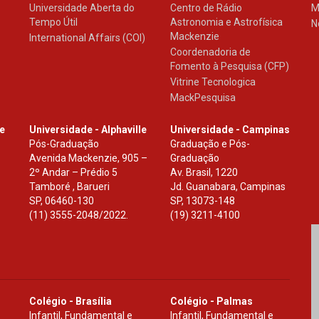
Universidade Aberta do
Centro de Rádio
M
Tempo Útil
Astronomia e Astrofísica
N
Mackenzie
International Affairs (COI)
Coordenadoria de
Fomento à Pesquisa (CFP)
Vitrine Tecnologica
MackPesquisa
le
Universidade - Alphaville
Universidade - Campinas
Pós-Graduação
Graduação e Pós-
Avenida Mackenzie, 905 –
Graduação
2º Andar – Prédio 5
Av. Brasil, 1220
Tamboré , Barueri
Jd. Guanabara, Campinas
SP
,
06460-130
SP
,
13073-148
(11) 3555-2048/2022.
(19) 3211-4100
Colégio - Brasília
Colégio - Palmas
Infantil, Fundamental e
Infantil, Fundamental e