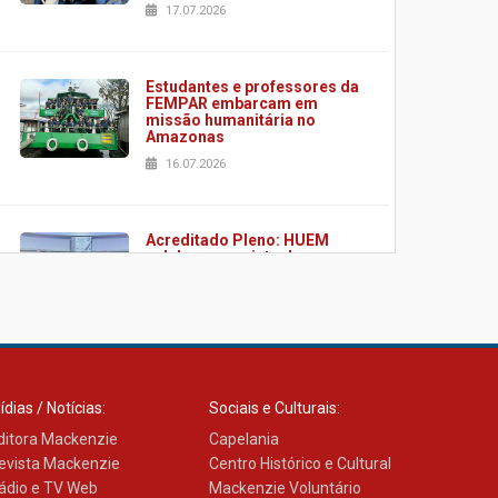
17.07.2026
Estudantes e professores da
FEMPAR embarcam em
missão humanitária no
Amazonas
16.07.2026
Acreditado Pleno: HUEM
celebra conquista de
certificação da ONA
08.07.2026
HUEM é o primeiro hospital
do Paraná a receber o
ídias / Notícias:
Sociais e Culturais:
sistema de UTI's inteligentes
ditora Mackenzie
06.07.2026
Capelania
evista Mackenzie
Centro Histórico e Cultural
ádio e TV Web
Mackenzie Voluntário