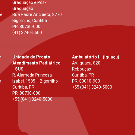
Graduação e Pós-
Graduação
 e
Rua Padre Anchieta, 2770
Bigorrilho, Curitiba
PR
,
80730-000
(41) 3240-5500
h
Unidade de Pronto
Ambulatório I - (Iguaçu)
Atendimento Pediátrico
Av. Iguaçu, 820 –
- SUS
Rebouças
R. Alameda Princesa
Curitiba, PR
o
Izabel, 1585 – Bigorrilho
PR
,
80010-903
Curitiba, PR
+55 (041) 3240-5000
PR
,
80730-080
+55 (041) 3240-5000