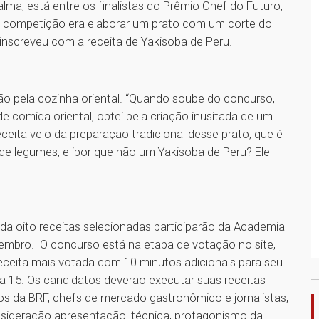
lma, está entre os finalistas do Prêmio Chef do Futuro,
a competição era elaborar um prato com um corte do
inscreveu com a receita de Yakisoba de Peru.
ixão pela cozinha oriental. “Quando soube do concurso,
 de comida oriental, optei pela criação inusitada de um
ceita veio da preparação tradicional desse prato, que é
de legumes, e ‘por que não um Yakisoba de Peru? Ele
s da oito receitas selecionadas participarão da Academia
zembro. O concurso está na etapa de votação no site,
eceita mais votada com 10 minutos adicionais para seu
ia 15. Os candidatos deverão executar suas receitas
vos da BRF, chefs de mercado gastronômico e jornalistas,
sideração apresentação, técnica, protagonismo da