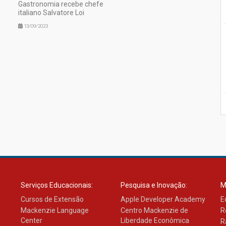
Gastronomia recebe chefe
italiano Salvatore Loi
13/09/2023
Serviços Educacionais:
Pesquisa e Inovação:
M
Cursos de Extensão
Apple Developer Academy
E
Mackenzie Language
Centro Mackenzie de
R
Center
Liberdade Econômica
R