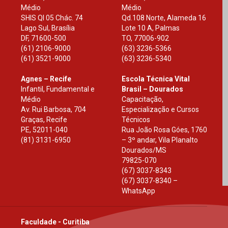
Médio
Médio
SHIS Ql 05 Chác. 74
Qd.108 Norte, Alameda 16
Lago Sul, Brasília
Lote 10 A, Palmas
DF
,
71600-500
TO
,
77006-902
(61) 2106-9000
(63) 3236-5366
(61) 3521-9000
(63) 3236-5340
Agnes – Recife
Escola Técnica Vital
Infantil, Fundamental e
Brasil – Dourados
Médio
Capacitação,
Av. Rui Barbosa, 704
Especialização e Cursos
Graças, Recife
Técnicos
PE
,
52011-040
Rua João Rosa Góes, 1760
(81) 3131-6950
– 3º andar, Vila Planalto
Dourados
/
MS
79825-070
(67) 3037-8343
(67) 3037-8340 –
WhatsApp
Faculdade - Curitiba