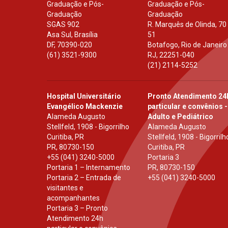
Graduação e Pós-
Graduação e Pós-
Graduação
Graduação
SGAS 902
R. Marquês de Olinda, 70
Asa Sul, Brasília
51
DF
,
70390-020
Botafogo, Rio de Janeiro
(61) 3521-9300
RJ
,
22251-040
(21) 2114-5252
Hospital Universitário
Pronto Atendimento 24
Evangélico Mackenzie
particular e convênios -
Alameda Augusto
Adulto e Pediátrico
Stellfeld, 1908 - Bigorrilho
Alameda Augusto
Curitiba, PR
Stellfeld, 1908 - Bigorrilh
PR
,
80730-150
Curitiba, PR
+55 (041) 3240-5000
Portaria 3
Portaria 1 – Internamento
PR
,
80730-150
Portaria 2 – Entrada de
+55 (041) 3240-5000
visitantes e
acompanhantes
Portaria 3 – Pronto
Atendimento 24h