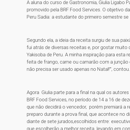
A aluna do curso de Gastronomia, Giulia Ligabo Pa
promovido pela BRF Food Services. O objetivo d
Peru Sadia: a estudante do primeiro semestre se 
Segundo ela, a ideia da receita surgiu de sua pa
fui atrás de diversas receitas e, por gostar muito
Yakisoba de Peru. A minha inspiração para esta re
feita de frango, carne ou camarão com a junção 
não precisa ser usado apenas no Natal!’”, contou.
Agora Giulia parte para a final na qual os autore
BRF Food Services, no período de 14 a 16 de de
que não decidirá o vencedor, porém premiará a r
preparo durante a prova final, que acontece no d
diante de sete jurados,escolhidos entre: executi
que escolherão a melhor receita levando em con