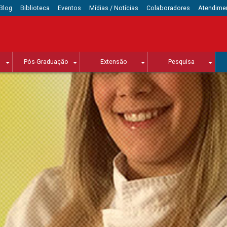
Blog
Biblioteca
Eventos
Mídias / Notícias
Colaboradores
Atendime
Pós-Graduação
Extensão
Pesquisa