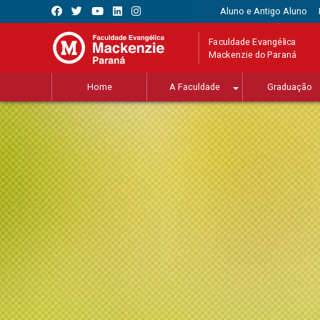
Aluno e Antigo Aluno
Faculdade Evangélica
Mackenzie do Paraná
Home
A Faculdade
Graduação