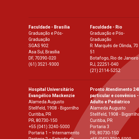
Faculdade - Brasília
Faculdade - Rio
Graduação e Pós-
Graduação e Pós-
Graduação
Graduação
SGAS 902
R. Marquês de Olinda, 70
Asa Sul, Brasília
51
DF
,
70390-020
Botafogo, Rio de Janeiro
(61) 3521-9300
RJ
,
22251-040
(21) 2114-5252
Hospital Universitário
Pronto Atendimento 24
Evangélico Mackenzie
particular e convênios -
Alameda Augusto
Adulto e Pediátrico
Stellfeld, 1908 - Bigorrilho
Alameda Augusto
Curitiba, PR
Stellfeld, 1908 - Bigorrilh
PR
,
80730-150
Curitiba, PR
+55 (041) 3240-5000
Portaria 3
Portaria 1 – Internamento
PR
,
80730-150