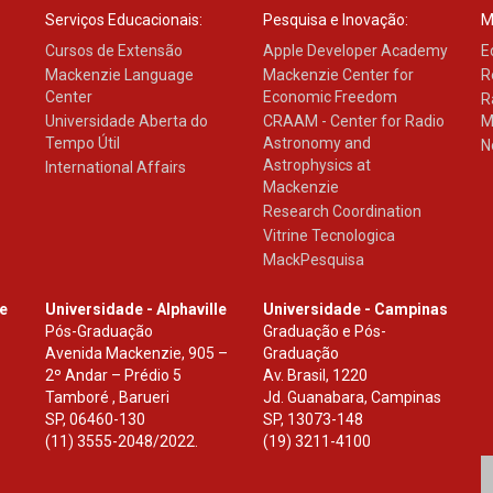
Serviços Educacionais:
Pesquisa e Inovação:
M
Cursos de Extensão
Apple Developer Academy
E
Mackenzie Language
Mackenzie Center for
R
Center
Economic Freedom
R
Universidade Aberta do
CRAAM - Center for Radio
M
Tempo Útil
Astronomy and
N
Astrophysics at
International Affairs
Mackenzie
Research Coordination
Vitrine Tecnologica
MackPesquisa
le
Universidade - Alphaville
Universidade - Campinas
Pós-Graduação
Graduação e Pós-
Avenida Mackenzie, 905 –
Graduação
2º Andar – Prédio 5
Av. Brasil, 1220
Tamboré , Barueri
Jd. Guanabara, Campinas
SP
,
06460-130
SP
,
13073-148
(11) 3555-2048/2022.
(19) 3211-4100