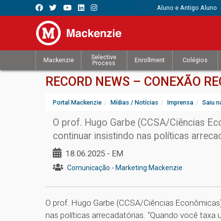
Aluno e Antigo Aluno
Selective
Mackenzie
Enrollment
Colégios
Process
RECORD NEWS – CONEXÃO RECO
Portal Mackenzie
Mídias / Notícias
Imprensa
Saiu n
O prof. Hugo Garbe (CCSA/Ciências Eco
continuar insistindo nas políticas arreca
18.06.2025 - EM
Comunicação - Marketing Mackenzie
O prof. Hugo Garbe (CCSA/Ciências Econômicas) a
nas políticas arrecadatórias. “Quando você taxa