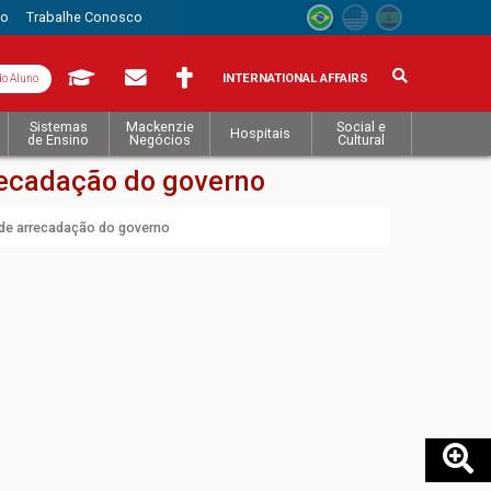
to
Trabalhe Conosco
INTERNATIONAL AFFAIRS
do Aluno
Sistemas
Mackenzie
Social e
Hospitais
de Ensino
Negócios
Cultural
ecadação do governo
e arrecadação do governo