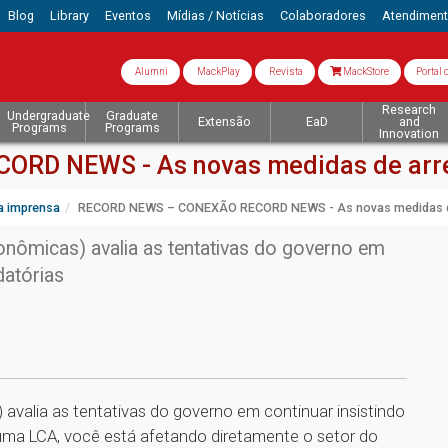
Blog
Library
Eventos
Mídias / Notícias
Colaboradores
Atendimen
Alumni
MackPlay
Revista
MackStore
Portal 
Research
Undergraduate
Graduate
Extensão
EaD
and
Programs
Programs
Innovation
RD NEWS - As novas medidas de arr
a imprensa
RECORD NEWS – CONEXÃO RECORD NEWS - As novas medidas d
nômicas) avalia as tentativas do governo em
datórias
valia as tentativas do governo em continuar insistindo
 uma LCA, você está afetando diretamente o setor do