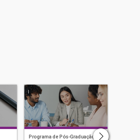
|
|
Programa de Pós-Graduação em
Ciencias