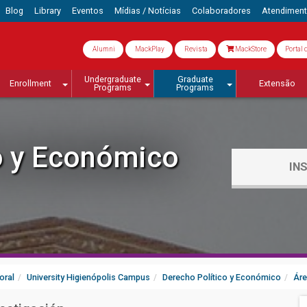
Blog
Library
Eventos
Mídias / Notícias
Colaboradores
Atendimen
Alumni
MackPlay
Revista
MackStore
Portal 
Undergraduate
Graduate
Enrollment
Extensão
Programs
Programs
o y Económico
IN
oral
University Higienópolis Campus
Derecho Político y Económico
Áre