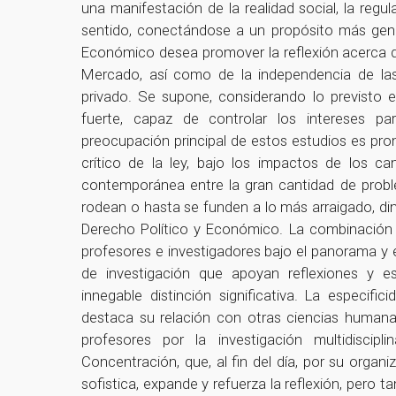
una manifestación de la realidad social, la regu
sentido, conectándose a un propósito más gene
Económico desea promover la reflexión acerca de
Mercado, así como de la independencia de las
privado. Se supone, considerando lo previsto e
fuerte, capaz de controlar los intereses pa
preocupación principal de estos estudios es pro
crítico de la ley, bajo los impactos de los 
contemporánea entre la gran cantidad de proble
rodean o hasta se funden a lo más arraigado, dim
Derecho Político y Económico. La combinación de
profesores e investigadores bajo el panorama y e
de investigación que apoyan reflexiones y e
innegable distinción significativa. La especi
destaca su relación con otras ciencias humanas 
profesores por la investigación multidiscip
Concentración, que, al fin del día, por su organ
sofistica, expande y refuerza la reflexión, pero