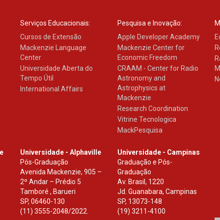
Serviços Educacionais:
Pesquisa e Inovação:
M
Cursos de Extensão
Apple Developer Academy
E
Mackenzie Language
Mackenzie Center for
R
Center
Economic Freedom
R
Universidade Aberta do
CRAAM - Center for Radio
M
Tempo Útil
Astronomy and
N
Astrophysics at
International Affairs
Mackenzie
Research Coordination
Vitrine Tecnologica
MackPesquisa
le
Universidade - Alphaville
Universidade - Campinas
Pós-Graduação
Graduação e Pós-
Avenida Mackenzie, 905 –
Graduação
2º Andar – Prédio 5
Av. Brasil, 1220
Tamboré , Barueri
Jd. Guanabara, Campinas
SP
,
06460-130
SP
,
13073-148
(11) 3555-2048/2022.
(19) 3211-4100