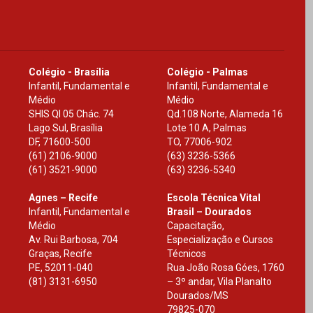
Colégio - Brasília
Colégio - Palmas
Infantil, Fundamental e
Infantil, Fundamental e
Médio
Médio
SHIS Ql 05 Chác. 74
Qd.108 Norte, Alameda 16
Lago Sul, Brasília
Lote 10 A, Palmas
DF
,
71600-500
TO
,
77006-902
(61) 2106-9000
(63) 3236-5366
(61) 3521-9000
(63) 3236-5340
Agnes – Recife
Escola Técnica Vital
Infantil, Fundamental e
Brasil – Dourados
Médio
Capacitação,
Av. Rui Barbosa, 704
Especialização e Cursos
Graças, Recife
Técnicos
PE
,
52011-040
Rua João Rosa Góes, 1760
(81) 3131-6950
– 3º andar, Vila Planalto
Dourados
/
MS
79825-070