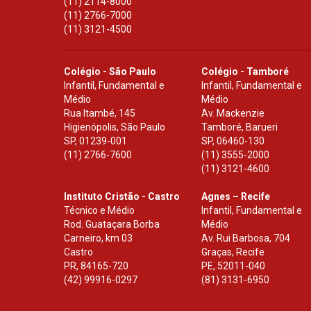
(11) 2114-8000
(11) 2766-7000
(11) 3121-4500
Colégio - São Paulo
Colégio - Tamboré
Infantil, Fundamental e
Infantil, Fundamental e
Médio
Médio
Rua Itambé, 145
Av. Mackenzie
Higienópolis, São Paulo
Tamboré, Barueri
SP
,
01239-001
SP
,
06460-130
(11) 2766-7600
(11) 3555-2000
(11) 3121-4600
Instituto Cristão - Castro
Agnes – Recife
Técnico e Médio
Infantil, Fundamental e
Rod. Guataçara Borba
Médio
Carneiro, km 03
Av. Rui Barbosa, 704
Castro
Graças, Recife
PR
,
84165-720
PE
,
52011-040
(42) 99916-0297
(81) 3131-6950