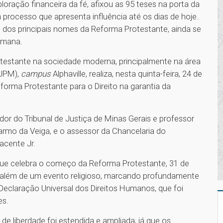
ação financeira da fé, afixou as 95 teses na porta da
 processo que apresenta influência até os dias de hoje.
 dos principais nomes da Reforma Protestante, ainda se
humana.
rotestante na sociedade moderna, principalmente na área
(UPM),
campus
Alphaville, realiza, nesta quinta-feira, 24 de
forma Protestante para o Direito na garantia da
or do Tribunal de Justiça de Minas Gerais e professor
armo da Veiga, e o assessor da Chancelaria do
acente Jr.
ue celebra o começo da Reforma Protestante, 31 de
o além de um evento religioso, marcando profundamente
eclaração Universal dos Direitos Humanos, que foi
es.
de liberdade foi estendida e ampliada, já que os