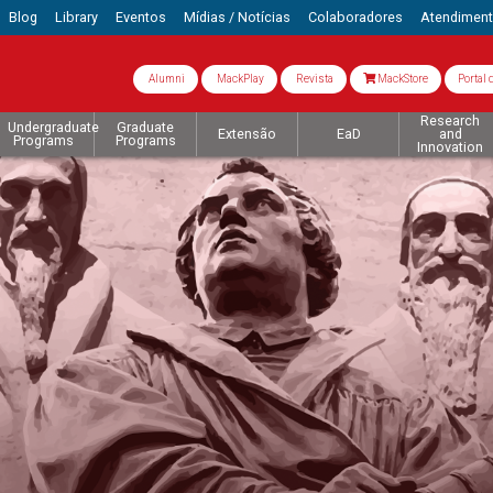
Blog
Library
Eventos
Mídias / Notícias
Colaboradores
Atendimen
Alumni
MackPlay
Revista
MackStore
Portal 
Research
Undergraduate
Graduate
Extensão
EaD
and
Programs
Programs
Innovation