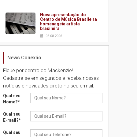
Nova apresentação do
Centro de Música Brasileira
homenageia artista
brasileira
05.08.2026
News Conexão
Universidade Mackenzie
realizará nova edição da
Feira EducationUSA
Fique por dentro do Mackenzie!
05.08.2026
Cadastre-se em segundos e receba nossas
notícias e novidades direto no seu e-mail.
Seminário discute desafios
Qual seu
das novas tecnologias em
Nome?
*
sistemas solares
residenciais
Qual seu
04.08.2026
E-mail?
*
Qual seu
Mackenzie recepciona os