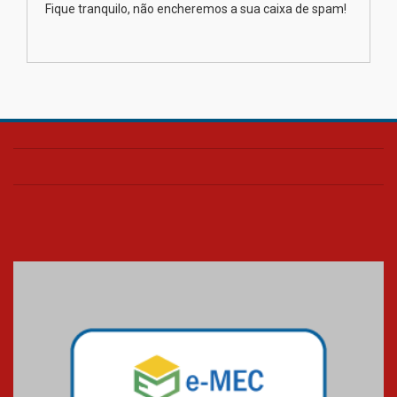
diagnóstico precoce do câncer
Fique tranquilo, não encheremos a sua caixa de spam!
de pulmão
03.08.2026