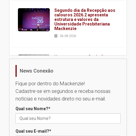
Segundo dia da Recepção aos
calouros 2026.2 apresenta
estrutura e valores da
Universidade Presbiteriana
Mackenzie
06.08.2026
Nova apresentação do Centro
de Música Brasileira
homenageia artista brasileira
News Conexão
05.08.2026
Fique por dentro do Mackenzie!
Cadastre-se em segundos e receba nossas
Universidade Mackenzie
notícias e novidades direto no seu e-mail.
realizará nova edição da Feira
EducationUSA
Qual seu Nome?
*
05.08.2026
Qual seu E-mail?
*
Seminário discute desafios