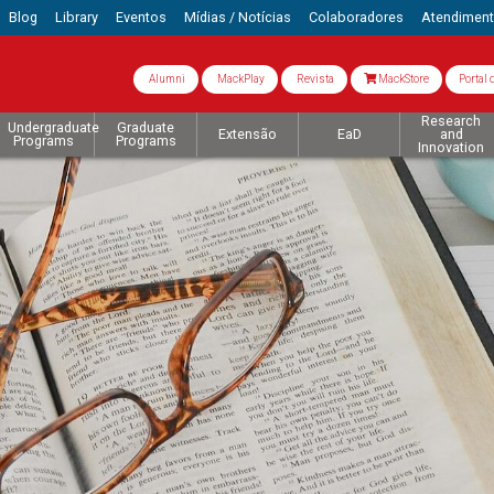
Blog
Library
Eventos
Mídias / Notícias
Colaboradores
Atendimen
Alumni
MackPlay
Revista
MackStore
Portal 
Research
Undergraduate
Graduate
Extensão
EaD
and
Programs
Programs
Innovation