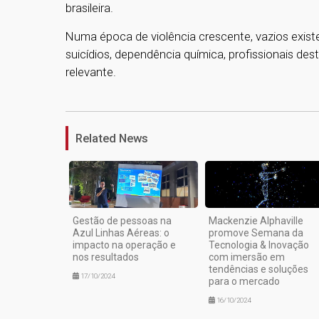
brasileira.
Numa época de violência crescente, vazios existe
suicídios, dependência química, profissionais 
relevante.
Related News
Gestão de pessoas na
Mackenzie Alphaville
Azul Linhas Aéreas: o
promove Semana da
impacto na operação e
Tecnologia & Inovação
nos resultados
com imersão em
tendências e soluções
17/10/2024
para o mercado
16/10/2024