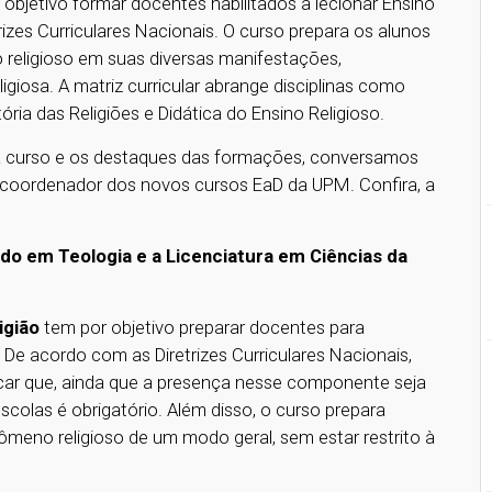
objetivo formar docentes habilitados a lecionar Ensino
izes Curriculares Nacionais. O curso prepara os alunos
eligioso em suas diversas manifestações,
igiosa. A matriz curricular abrange disciplinas como
tória das Religiões e Didática do Ensino Religioso.
da curso e os destaques das formações, conversamos
, coordenador dos novos cursos EaD da UPM. Confira, a
ado em Teologia e a Licenciatura em Ciências da
igião
tem por objetivo preparar docentes para
De acordo com as Diretrizes Curriculares Nacionais,
tacar que, ainda que a presença nesse componente seja
escolas é obrigatório. Além disso, o curso prepara
nômeno religioso de um modo geral, sem estar restrito à