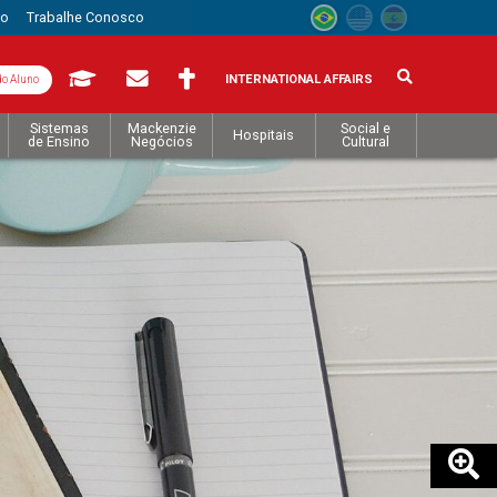
to
Trabalhe Conosco
INTERNATIONAL AFFAIRS
do Aluno
Sistemas
Mackenzie
Social e
Hospitais
de Ensino
Negócios
Cultural