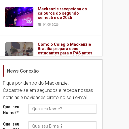
Mackenzie recepciona os
calouros do segundo
semestre de 2026
04.08.2026
Como o Colégio Mackenzie
Brasília prepara seus
estudantes para o PAS antes
mesmo do Ensino Médio
04.08.2026
News Conexão
Fique por dentro do Mackenzie!
Como os pais podem investir
na educação dos filhos além
Cadastre-se em segundos e receba nossas
da escola
notícias e novidades direto no seu e-mail.
04.08.2026
Qual seu
Nome?
*
XIII Fórum de Aprendizagem
Transformadora reúne
Qual seu
docentes para debater