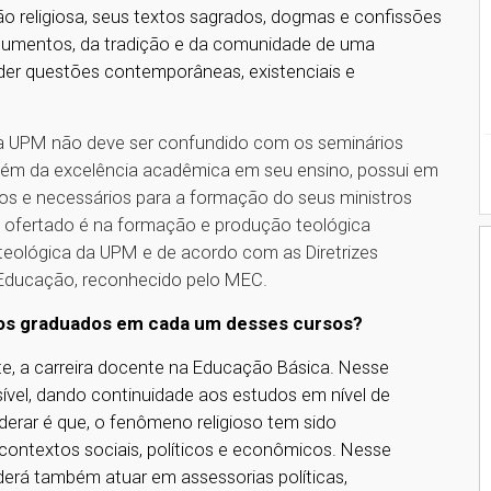
o religiosa, seus textos sagrados, dogmas e confissões
documentos, da tradição e da comunidade de uma
der questões contemporâneas, existenciais e
a UPM não deve ser confundido com os seminários
, além da excelência acadêmica em seu ensino, possui em
os e necessários para a formação do seus ministros
o ofertado é na formação e produção teológica
 teológica da UPM e de acordo com as Diretrizes
 Educação, reconhecido pelo MEC.
a os graduados em cada um desses cursos?
te, a carreira docente na Educação Básica. Nesse
ível, dando continuidade aos estudos em nível de
erar é que, o fenômeno religioso tem sido
contextos sociais, políticos e econômicos. Nesse
erá também atuar em assessorias políticas,