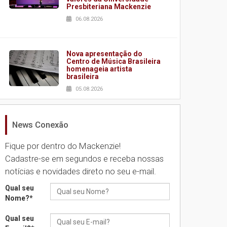
Presbiteriana Mackenzie
06.08.2026
Nova apresentação do
Centro de Música Brasileira
homenageia artista
brasileira
05.08.2026
News Conexão
Universidade Mackenzie
realizará nova edição da
Feira EducationUSA
Fique por dentro do Mackenzie!
05.08.2026
Cadastre-se em segundos e receba nossas
notícias e novidades direto no seu e-mail.
Seminário discute desafios
Qual seu
das novas tecnologias em
Nome?
*
sistemas solares
residenciais
Qual seu
04.08.2026