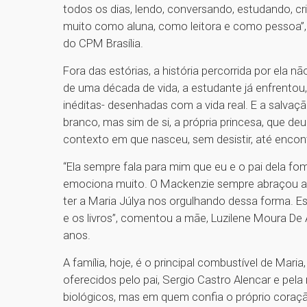
todos os dias, lendo, conversando, estudando, cr
muito como aluna, como leitora e como pessoa”,
do CPM Brasília.
Fora das estórias, a história percorrida por ela
de uma década de vida, a estudante já enfrentou,
inéditas- desenhadas com a vida real. E a salva
branco, mas sim de si, a própria princesa, que d
contexto em que nasceu, sem desistir, até encont
“Ela sempre fala para mim que eu e o pai dela fo
emociona muito. O Mackenzie sempre abraçou a n
ter a Maria Júlya nos orgulhando dessa forma. Es
e os livros”, comentou a mãe, Luzilene Moura De 
anos.
A família, hoje, é o principal combustível de Mar
oferecidos pelo pai, Sergio Castro Alencar e pe
biológicos, mas em quem confia o próprio coração