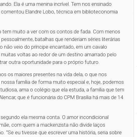
iando. Ela é uma menina incrível. Tem nos ensinado
 comentou Elandre Lobo, técnica em biblioteconomia
 não tem muito a ver com os contos de fada. Com menos
 pessoalmente, batalhas que renderiam séries literárias
ção não veio do príncipe encantado, em um cavalo
eu muitas voltas ao redor de um destino amarrado pelo
rar outra oportunidade para o próprio futuro.
mos os maiores presentes na vida dela, o que nos
ossa família de forma muito especial e, hoje, podemos
tudiosa, ama o colégio que ela estuda, a família que tem
Alencar, que é funcionária do CPM Brasília há mais de 14
ia, segundo ela mesma conta. O amor incondicional
la mãe, com quem a mackenzista não divide laços
. “Se eu tivesse que escrever uma história, seria sobre