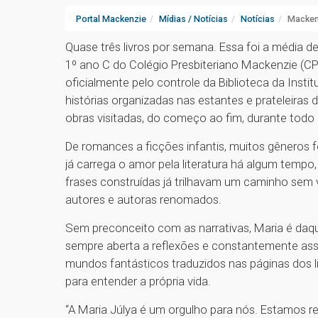
Portal Mackenzie
Mídias / Notícias
Notícias
Mackenz
Quase três livros por semana. Essa foi a média de 
1º ano C do Colégio Presbiteriano Mackenzie (CPM
oficialmente pelo controle da Biblioteca da Inst
histórias organizadas nas estantes e prateleiras 
obras visitadas, do começo ao fim, durante todo o
De romances a ficções infantis, muitos gêneros f
já carrega o amor pela literatura há algum tempo,
frases construídas já trilhavam um caminho sem 
autores e autoras renomados.
Sem preconceito com as narrativas, Maria é daque
sempre aberta a reflexões e constantemente ass
mundos fantásticos traduzidos nas páginas dos l
para entender a própria vida.
“A Maria Júlya é um orgulho para nós. Estamos re