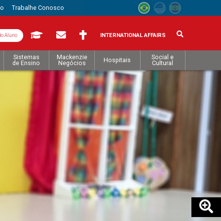
to
Trabalhe Conosco
INTERNATIONAL AFFAIRS
do Aluno
Sistemas
Mackenzie
Social e
Hospitais
de Ensino
Negócios
Cultural