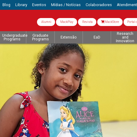
Blog
Library
Eventos
Mídias / Notícias
Colaboradores
Atendimen
Alumni
MackPlay
Revista
MackStore
Portal 
Research
Undergraduate
Graduate
Extensão
EaD
and
Programs
Programs
Innovation