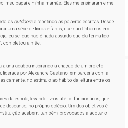
nheci meu papai e minha mamãe. Eles me ensinaram e me
endo os
outdoors
e repetindo as palavras escritas. Desde
ar uma série de livros infantis, que não tínhamos em
Hoje, eu sei que não é nada absurdo que ela tenha lido
az”, completou a mãe.
a aluna acabou inspirando a criação de um projeto
a, liderada por Alexandre Caetano, em parceria com a
, basicamente, no estímulo ao hábito da leitura entre os
res da escola, levando livros até os funcionários, que
de descanso, no próprio colégio. Um dos objetivos é
instituição acabem, também, provocados a adotar o