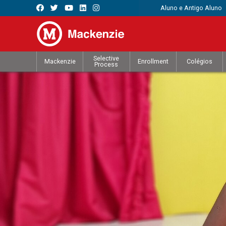
Aluno e Antigo Aluno
Selective
Mackenzie
Enrollment
Colégios
Process