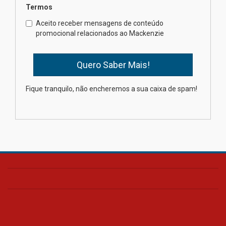
Termos
Como o Colégio Mackenzie
Brasília prepara seus
Aceito receber mensagens de conteúdo
estudantes para o PAS antes
promocional relacionados ao Mackenzie
mesmo do Ensino Médio
04.08.2026
Como os pais podem investir
Fique tranquilo, não encheremos a sua caixa de spam!
na educação dos filhos além da
escola
04.08.2026