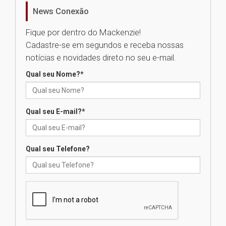
homenageia artista brasileira
News Conexão
05.08.2026
Fique por dentro do Mackenzie!
Cadastre-se em segundos e receba nossas
Universidade Mackenzie
notícias e novidades direto no seu e-mail.
realizará nova edição da Feira
EducationUSA
Qual seu Nome?
*
05.08.2026
Qual seu E-mail?
*
Seminário discute desafios
das novas tecnologias em
sistemas solares residenciais
04.08.2026
Qual seu Telefone?
Mackenzie recepciona os
calouros do segundo semestre
de 2026
04.08.2026