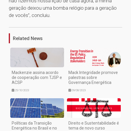
não fizermos nossa lição de casa agora, a minha
geração deixou uma bomba relógio para a geração
de vocês”, concluiu.
1
Related News
Mackenzie assina acordo
Mack Integridade promove
de cooperação com TJSP e
palestras sobre
ACSP
Governança Energética
25/10/2023
09/08/2023
Políticas da Transição
Direito e Sustentabilidade é
Energética no Brasil e no
tema de novo curso