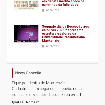
em debate inédito sobre os
caminhos da felicidade
06.08.2026
Segundo dia da Recepção aos
calouros 2026.2 apresenta
estrutura e valores da
Universidade Presbiteriana
Mackenzie
06.08.2026
Nova apresentação do Centro
de Música Brasileira
homenageia artista brasileira
News Conexão
05.08.2026
Fique por dentro do Mackenzie!
Cadastre-se em segundos e receba nossas
Universidade Mackenzie
notícias e novidades direto no seu e-mail.
realizará nova edição da Feira
EducationUSA
Qual seu Nome?
*
05.08.2026