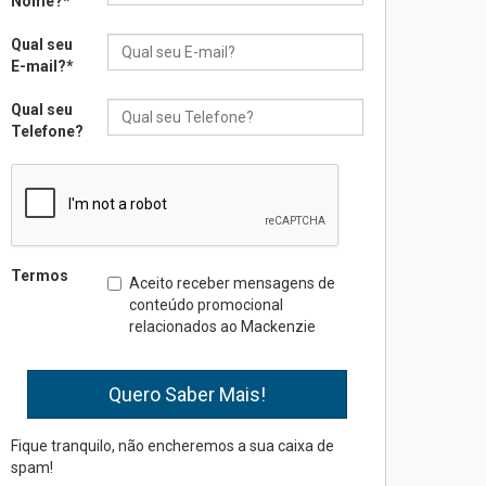
Nome?
*
XIII Fórum de Aprendizagem
Transformadora reúne
Qual seu
docentes para debater
E-mail?
*
inovação e desafios da
educação superior
Qual seu
04.08.2026
Telefone?
Professora do Mackenzie é
finalista do Prêmio Jabuti
com obra sobre ética e
arquitetura contemporânea
04.08.2026
Termos
Aceito receber mensagens de
conteúdo promocional
relacionados ao Mackenzie
Semana Internacional
Mackenzie promove
parcerias internacionais
03.08.2026
Fique tranquilo, não encheremos a sua caixa de
spam!
Oncologista do HUEM