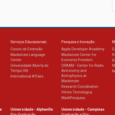
Serviços Educacionais:
Pesquisa e Inovação:
M
Cursos de Extensão
Apple Developer Academy
E
Mackenzie Language
Mackenzie Center for
R
Center
Economic Freedom
R
Universidade Aberta do
CRAAM - Center for Radio
M
Tempo Útil
Astronomy and
N
Astrophysics at
International Affairs
Mackenzie
Research Coordination
Vitrine Tecnologica
MackPesquisa
le
Universidade - Alphaville
Universidade - Campinas
Pós-Graduação
Graduação e Pós-