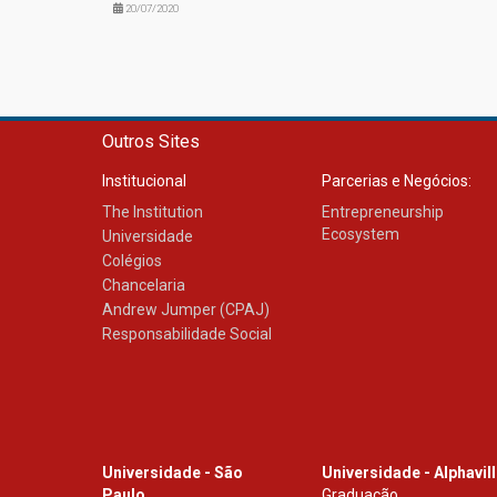
20/07/2020
Outros Sites
Institucional
Parcerias e Negócios:
The Institution
Entrepreneurship
Ecosystem
Universidade
Colégios
Chancelaria
Andrew Jumper (CPAJ)
Responsabilidade Social
Universidade - São
Universidade - Alphavil
Paulo
Graduação