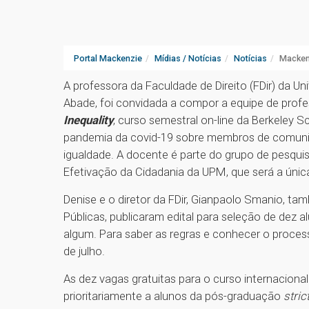
Portal Mackenzie
Mídias / Notícias
Notícias
Mackenz
A professora da Faculdade de Direito (FDir) da U
Abade, foi convidada a compor a equipe de profes
Inequality
, curso semestral on-line da Berkeley 
pandemia da covid-19 sobre membros de comunida
igualdade. A docente é parte do grupo de pesqui
Efetivação da Cidadania da UPM, que será a única u
Denise e o diretor da FDir, Gianpaolo Smanio, t
Públicas, publicaram edital para seleção de dez 
algum. Para saber as regras e conhecer o proces
de julho.
As dez vagas gratuitas para o curso internaciona
prioritariamente a alunos da pós-graduação
stri