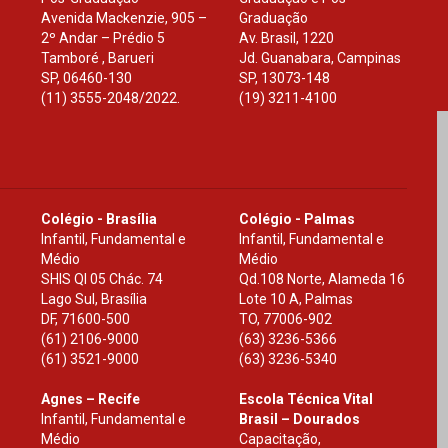
Avenida Mackenzie, 905 –
Graduação
2º Andar – Prédio 5
Av. Brasil, 1220
Tamboré , Barueri
Jd. Guanabara, Campinas
SP
,
06460-130
SP
,
13073-148
(11) 3555-2048/2022.
(19) 3211-4100
Colégio - Brasília
Colégio - Palmas
Infantil, Fundamental e
Infantil, Fundamental e
Médio
Médio
SHIS Ql 05 Chác. 74
Qd.108 Norte, Alameda 16
Lago Sul, Brasília
Lote 10 A, Palmas
DF
,
71600-500
TO
,
77006-902
(61) 2106-9000
(63) 3236-5366
(61) 3521-9000
(63) 3236-5340
Agnes – Recife
Escola Técnica Vital
Infantil, Fundamental e
Brasil – Dourados
Médio
Capacitação,