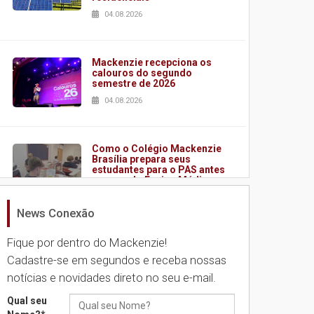
04.08.2026
Mackenzie recepciona os
calouros do segundo
semestre de 2026
04.08.2026
Como o Colégio Mackenzie
Brasília prepara seus
estudantes para o PAS antes
mesmo do Ensino Médio
04.08.2026
News Conexão
Fique por dentro do Mackenzie!
Como os pais podem investir
na educação dos filhos além
Cadastre-se em segundos e receba nossas
da escola
notícias e novidades direto no seu e-mail.
04.08.2026
Qual seu