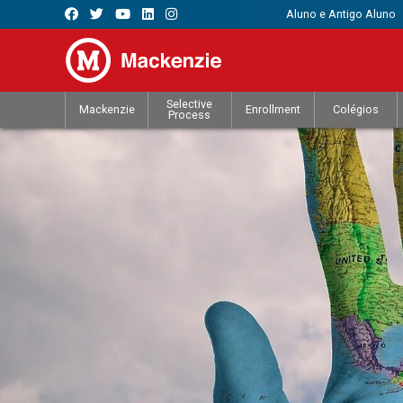
Aluno e Antigo Aluno
Selective
Mackenzie
Enrollment
Colégios
Process