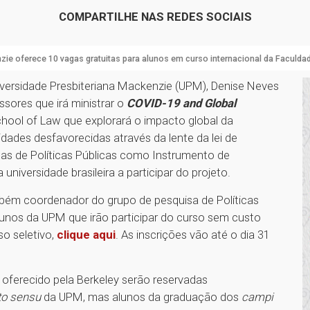
COMPARTILHE NAS REDES SOCIAIS
ie oferece 10 vagas gratuitas para alunos em curso internacional da Faculdade
niversidade Presbiteriana Mackenzie (UPM), Denise Neves
sores que irá ministrar o
COVID-19 and Global
School of Law que explorará o impacto global da
des desfavorecidas através da lente da lei de
sas de Políticas Públicas como Instrumento de
niversidade brasileira a participar do projeto.
ambém coordenador do grupo de pesquisa de Políticas
alunos da UPM que irão participar do curso sem custo
so seletivo,
clique aqui
. As inscrições vão até o dia 31
l oferecido pela Berkeley serão reservadas
cto sensu
da UPM, mas alunos da graduação dos
campi