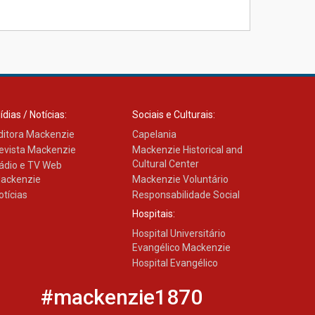
ressalta importância da
prevenção e diagnóstico
precoce do câncer de
pulmão
03.08.2026
ídias / Notícias:
Sociais e Culturais:
ditora Mackenzie
Capelania
evista Mackenzie
Mackenzie Historical and
Cultural Center
ádio e TV Web
ackenzie
Mackenzie Voluntário
otícias
Responsabilidade Social
Hospitais:
Hospital Universitário
Evangélico Mackenzie
Hospital Evangélico
#mackenzie1870