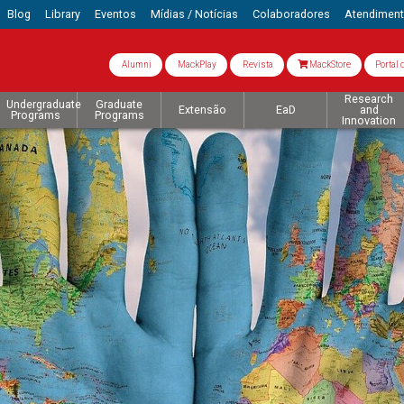
Blog
Library
Eventos
Mídias / Notícias
Colaboradores
Atendimen
Alumni
MackPlay
Revista
MackStore
Portal 
Research
Undergraduate
Graduate
Extensão
EaD
and
Programs
Programs
Innovation