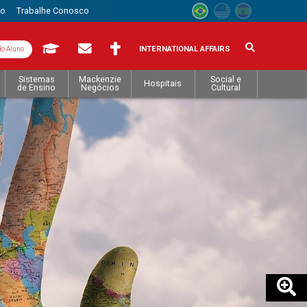
to
Trabalhe Conosco
INTERNATIONAL AFFAIRS
do Aluno
Sistemas
Mackenzie
Social e
Hospitais
de Ensino
Negócios
Cultural