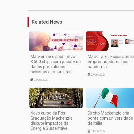
Related News
Mackenzie disponibiliza
Mack Talks: Ecossistem
3.500 chips com pacote de
empreendedores pós-
dados para alunos
pandemia
bolsistas e prounistas
27/07/2020
03/08/2020
Novo curso da Pós-
Direito Mackenzie cria
Graduação Mackenzie
ponte com universidade
discute impactos da
da Itália
Energia Sustentável
11/11/2019