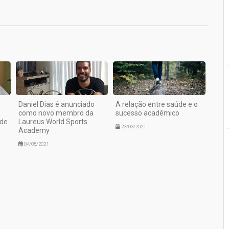
1
Daniel Dias é anunciado
A relação entre saúde e o
como novo membro da
sucesso acadêmico
 de
Laureus World Sports
23/03/2021
Academy
04/05/2021