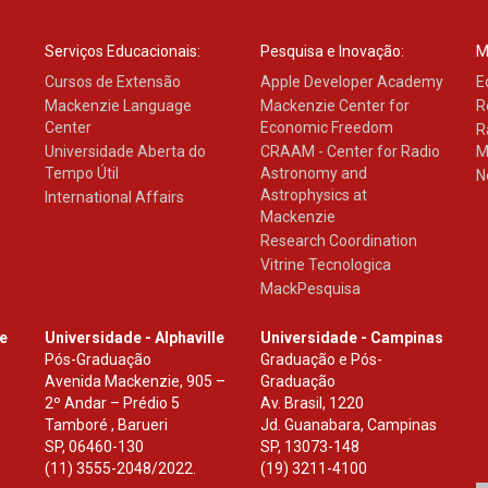
Serviços Educacionais:
Pesquisa e Inovação:
M
Cursos de Extensão
Apple Developer Academy
E
Mackenzie Language
Mackenzie Center for
R
Center
Economic Freedom
R
Universidade Aberta do
CRAAM - Center for Radio
M
Tempo Útil
Astronomy and
N
Astrophysics at
International Affairs
Mackenzie
Research Coordination
Vitrine Tecnologica
MackPesquisa
le
Universidade - Alphaville
Universidade - Campinas
Pós-Graduação
Graduação e Pós-
Avenida Mackenzie, 905 –
Graduação
2º Andar – Prédio 5
Av. Brasil, 1220
Tamboré , Barueri
Jd. Guanabara, Campinas
SP
,
06460-130
SP
,
13073-148
(11) 3555-2048/2022.
(19) 3211-4100