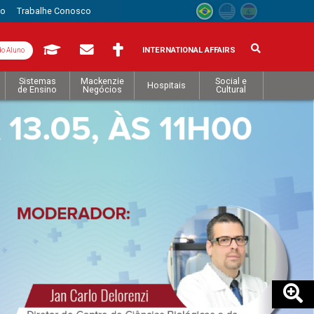
to
Trabalhe Conosco
INTERNATIONAL AFFAIRS
do Aluno
Sistemas
Mackenzie
Social e
Hospitais
de Ensino
Negócios
Cultural