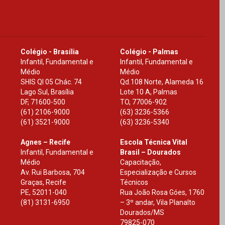
Colégio - Brasília
Colégio - Palmas
Infantil, Fundamental e
Infantil, Fundamental e
Médio
Médio
SHIS Ql 05 Chác. 74
Qd.108 Norte, Alameda 16
Lago Sul, Brasília
Lote 10 A, Palmas
DF
,
71600-500
TO
,
77006-902
(61) 2106-9000
(63) 3236-5366
(61) 3521-9000
(63) 3236-5340
Agnes – Recife
Escola Técnica Vital
Infantil, Fundamental e
Brasil – Dourados
Médio
Capacitação,
Av. Rui Barbosa, 704
Especialização e Cursos
Graças, Recife
Técnicos
PE
,
52011-040
Rua João Rosa Góes, 1760
(81) 3131-6950
– 3º andar, Vila Planalto
Dourados
/
MS
79825-070