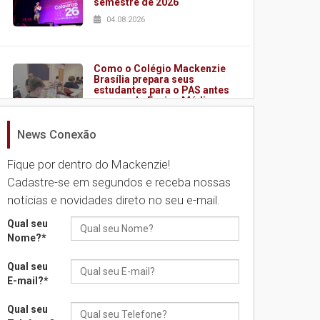
semestre de 2026
04.08.2026
Como o Colégio Mackenzie
Brasília prepara seus
estudantes para o PAS antes
mesmo do Ensino Médio
04.08.2026
News Conexão
Fique por dentro do Mackenzie!
Como os pais podem investir
na educação dos filhos além
Cadastre-se em segundos e receba nossas
da escola
notícias e novidades direto no seu e-mail.
04.08.2026
Qual seu
Nome?
*
XIII Fórum de Aprendizagem
Transformadora reúne
Qual seu
docentes para debater
E-mail?
*
inovação e desafios da
educação superior
Qual seu
04.08.2026