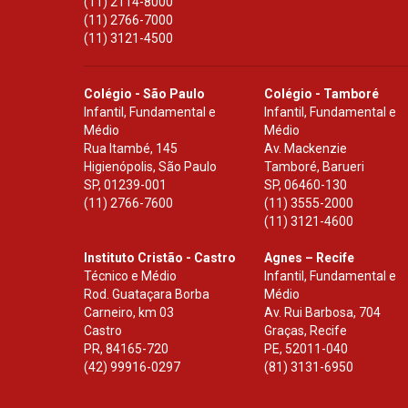
(11) 2114-8000
(11) 2766-7000
(11) 3121-4500
Colégio - São Paulo
Colégio - Tamboré
Infantil, Fundamental e
Infantil, Fundamental e
Médio
Médio
Rua Itambé, 145
Av. Mackenzie
Higienópolis, São Paulo
Tamboré, Barueri
SP
,
01239-001
SP
,
06460-130
(11) 2766-7600
(11) 3555-2000
(11) 3121-4600
Instituto Cristão - Castro
Agnes – Recife
Técnico e Médio
Infantil, Fundamental e
Rod. Guataçara Borba
Médio
Carneiro, km 03
Av. Rui Barbosa, 704
Castro
Graças, Recife
PR
,
84165-720
PE
,
52011-040
(42) 99916-0297
(81) 3131-6950