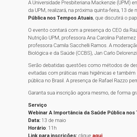
A Universidade Presbiteriana Mackenzie (UPM) e
da UPM, realizará, na próxima quinta-feira, 13 de
Pública nos Tempos Atuais
, que discutirá o p
O evento contará com a presença do CEO da Raz
Nutrição UPM, professora Ana Carolina Paternez 
professora Camila Sacchelli Ramos. A moderação 
Biológica e da Saúde (CCBS), Jan Carlo Delorenzi
Serão debatidas questões como métodos de desi
evitadas com práticas mais higiênicas e também
pública no Brasil. A presença de Rafael Razzo per
Garanta sua inscrição agora mesmo, de forma gra
Serviço
Webinar A Importância da Saúde Pública nos
Data:
13 de maio
Horário
: 11h
Link para inscrições:
clique
aqui