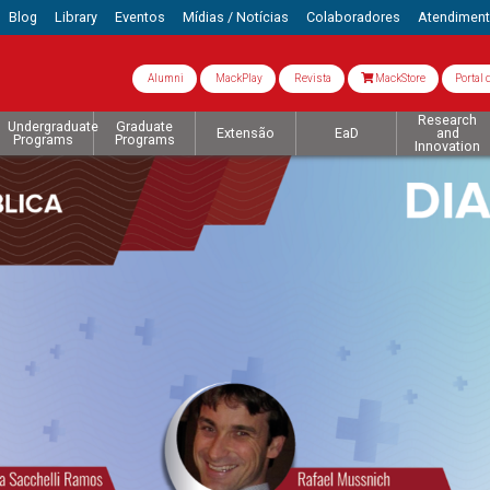
Blog
Library
Eventos
Mídias / Notícias
Colaboradores
Atendimen
Alumni
MackPlay
Revista
MackStore
Portal 
Research
Undergraduate
Graduate
Extensão
EaD
and
Programs
Programs
Innovation