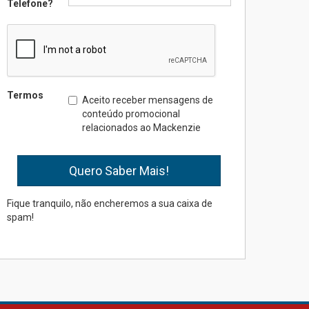
Telefone?
Professora do Mackenzie é
finalista do Prêmio Jabuti
com obra sobre ética e
arquitetura contemporânea
04.08.2026
Termos
Aceito receber mensagens de
conteúdo promocional
relacionados ao Mackenzie
Semana Internacional
Mackenzie promove
parcerias internacionais
03.08.2026
Fique tranquilo, não encheremos a sua caixa de
spam!
Oncologista do HUEM
ressalta importância da
prevenção e diagnóstico
precoce do câncer de
pulmão
03.08.2026