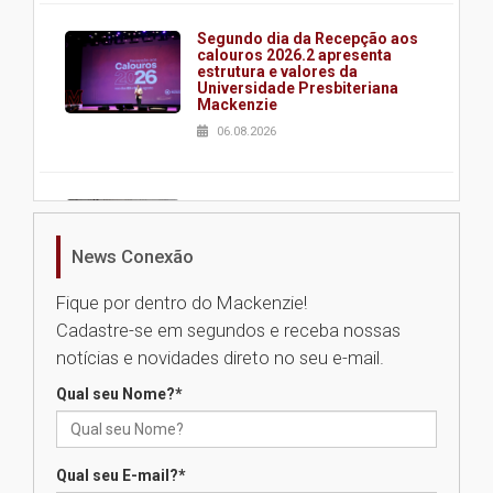
Segundo dia da Recepção aos
calouros 2026.2 apresenta
estrutura e valores da
Universidade Presbiteriana
Mackenzie
06.08.2026
Nova apresentação do Centro
de Música Brasileira
homenageia artista brasileira
News Conexão
05.08.2026
Fique por dentro do Mackenzie!
Cadastre-se em segundos e receba nossas
Universidade Mackenzie
notícias e novidades direto no seu e-mail.
realizará nova edição da Feira
EducationUSA
Qual seu Nome?
*
05.08.2026
Qual seu E-mail?
*
Seminário discute desafios