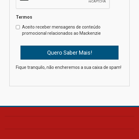
Semana Internacional
Termos
Mackenzie promove parcerias
internacionais
Aceito receber mensagens de conteúdo
promocional relacionados ao Mackenzie
03.08.2026
Oncologista do HUEM ressalta
importância da prevenção e
diagnóstico precoce do câncer
Fique tranquilo, não encheremos a sua caixa de spam!
de pulmão
03.08.2026