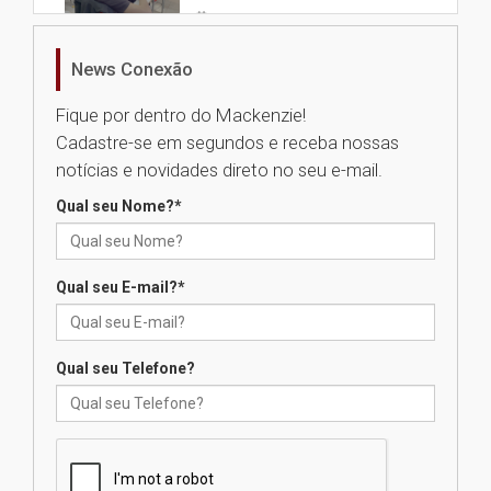
04.08.2026
News Conexão
Como os pais podem investir
na educação dos filhos além da
Fique por dentro do Mackenzie!
escola
Cadastre-se em segundos e receba nossas
04.08.2026
notícias e novidades direto no seu e-mail.
Qual seu Nome?
*
XIII Fórum de Aprendizagem
Transformadora reúne
docentes para debater
inovação e desafios da
Qual seu E-mail?
*
educação superior
04.08.2026
Qual seu Telefone?
Professora do Mackenzie é
finalista do Prêmio Jabuti com
obra sobre ética e arquitetura
contemporânea
04.08.2026