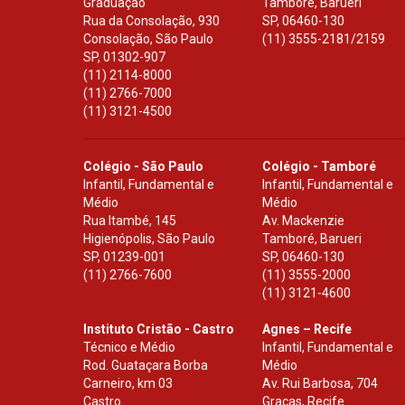
Graduação
Tamboré, Barueri
Rua da Consolação, 930
SP
,
06460-130
Consolação, São Paulo
(11) 3555-2181/2159
SP
,
01302-907
(11) 2114-8000
(11) 2766-7000
(11) 3121-4500
Colégio - São Paulo
Colégio - Tamboré
Infantil, Fundamental e
Infantil, Fundamental e
Médio
Médio
Rua Itambé, 145
Av. Mackenzie
Higienópolis, São Paulo
Tamboré, Barueri
SP
,
01239-001
SP
,
06460-130
(11) 2766-7600
(11) 3555-2000
(11) 3121-4600
Instituto Cristão - Castro
Agnes – Recife
Técnico e Médio
Infantil, Fundamental e
Rod. Guataçara Borba
Médio
Carneiro, km 03
Av. Rui Barbosa, 704
Castro
Graças, Recife