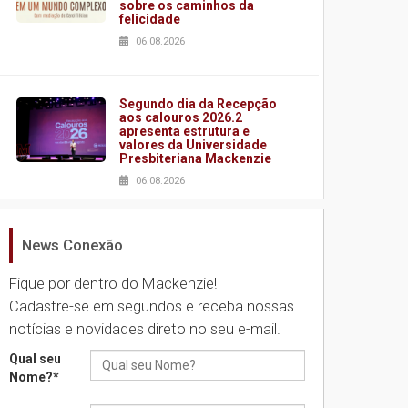
sobre os caminhos da
felicidade
06.08.2026
Segundo dia da Recepção
aos calouros 2026.2
apresenta estrutura e
valores da Universidade
Presbiteriana Mackenzie
06.08.2026
News Conexão
Nova apresentação do
Centro de Música Brasileira
homenageia artista
Fique por dentro do Mackenzie!
brasileira
Cadastre-se em segundos e receba nossas
05.08.2026
notícias e novidades direto no seu e-mail.
Qual seu
Universidade Mackenzie
Nome?
*
realizará nova edição da
Feira EducationUSA