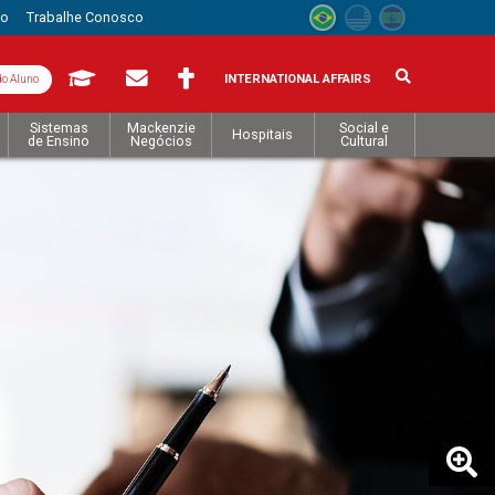
to
Trabalhe Conosco
INTERNATIONAL AFFAIRS
do Aluno
Sistemas
Mackenzie
Social e
Hospitais
de Ensino
Negócios
Cultural