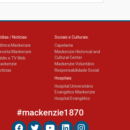
Como os pais podem investir
na educação dos filhos além
da escola
04.08.2026
ídias / Notícias:
Sociais e Culturais:
ditora Mackenzie
Capelania
evista Mackenzie
Mackenzie Historical and
Cultural Center
ádio e TV Web
ackenzie
Mackenzie Voluntário
otícias
Responsabilidade Social
Hospitais:
Hospital Universitário
Evangélico Mackenzie
Hospital Evangélico
#mackenzie1870