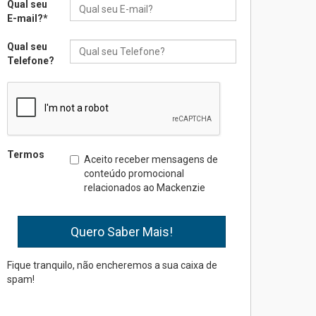
Qual seu
05.08.2026
E-mail?
*
Qual seu
Seminário discute desafios
Telefone?
das novas tecnologias em
sistemas solares
residenciais
04.08.2026
Mackenzie recepciona os
Termos
Aceito receber mensagens de
calouros do segundo
conteúdo promocional
semestre de 2026
relacionados ao Mackenzie
04.08.2026
Como o Colégio Mackenzie
Brasília prepara seus
estudantes para o PAS antes
Fique tranquilo, não encheremos a sua caixa de
mesmo do Ensino Médio
spam!
04.08.2026