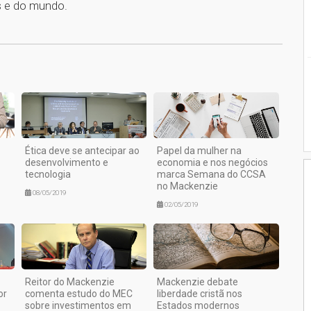
s e do mundo.
1
Ética deve se antecipar ao
Papel da mulher na
desenvolvimento e
economia e nos negócios
tecnologia
marca Semana do CCSA
no Mackenzie
08/05/2019
02/05/2019
Reitor do Mackenzie
Mackenzie debate
or
comenta estudo do MEC
liberdade cristã nos
sobre investimentos em
Estados modernos