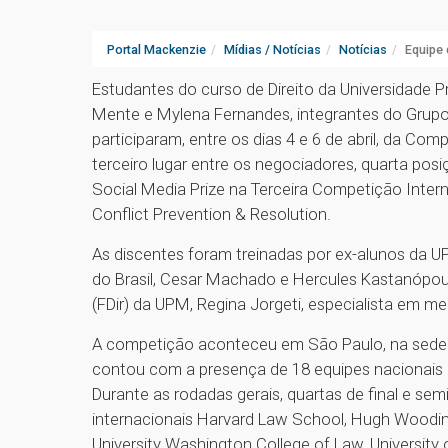
Portal Mackenzie
Mídias / Notícias
Notícias
Equipe
Estudantes do curso de Direito da Universidade 
Mente e Mylena Fernandes, integrantes do Gr
participaram, entre os dias 4 e 6 de abril, da C
terceiro lugar entre os negociadores, quarta po
Social Media Prize na Terceira Competição Intern
Conflict Prevention & Resolution.
As discentes foram treinadas por ex-alunos da U
do Brasil, Cesar Machado e Hercules Kastanópoul
(FDir) da UPM, Regina Jorgeti, especialista em m
A competição aconteceu em São Paulo, na sede
contou com a presença de 18 equipes nacionais e
Durante as rodadas gerais, quartas de final e se
internacionais Harvard Law School, Hugh Woodi
University Washington College of Law, University o