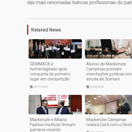
das mais renomadas bancas profissionais do paí
Related News
GEMMACK é
Alunos do Mackenzie
homenageado após
Campinas prestam
conquista do primeiro
orientações jurídicas em
lugar em competição
escola de Sumaré
19/11/2019
23/05/2019
Mackenzie e Milano
Mackenzie Campinas
Fashion Institute firmam
realiza Café com o Diret
parceria visando