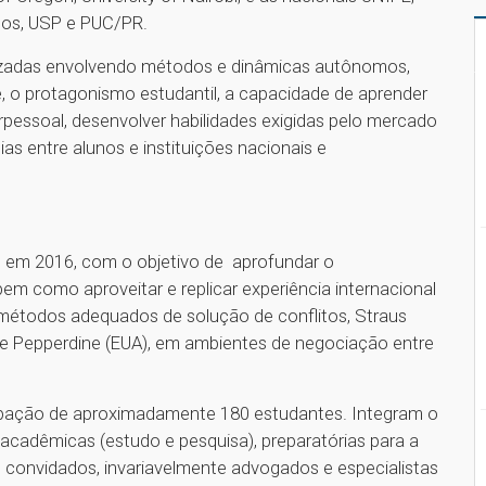
pos, USP e PUC/PR.
izadas envolvendo métodos e dinâmicas autônomos,
e, o protagonismo estudantil, a capacidade de aprender
terpessoal, desenvolver habilidades exigidas pelo mercado
as entre alunos e instituições nacionais e
i, em 2016, com o objetivo de aprofundar o
m como aproveitar e replicar experiência internacional
métodos adequados de solução de conflitos, Straus
 de Pepperdine (EUA), em ambientes de negociação entre
cipação de aproximadamente 180 estudantes. Integram o
adêmicas (estudo e pesquisa), preparatórias para a
 convidados, invariavelmente advogados e especialistas