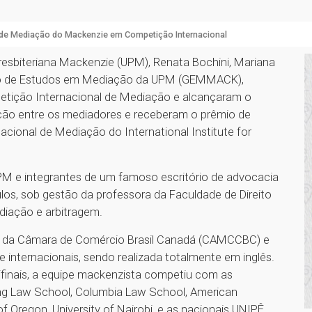
 de Mediação do Mackenzie em Competição Internacional
Presbiteriana Mackenzie (UPM), Renata Bochini, Mariana
upo de Estudos em Mediação da UPM (GEMMACK),
ompetição Internacional de Mediação e alcançaram o
sição entre os mediadores e receberam o prêmio de
acional de Mediação do International Institute for
PM e integrantes de um famoso escritório de advocacia
os, sob gestão da professora da Faculdade de Direito
ediação e arbitragem.
 da Câmara de Comércio Brasil Canadá (CAMCCBC) e
 internacionais, sendo realizada totalmente em inglês.
mifinais, a equipe mackenzista competiu com as
ng Law School, Columbia Law School, American
f Oregon, University of Nairobi, e as nacionais UNIPÊ,