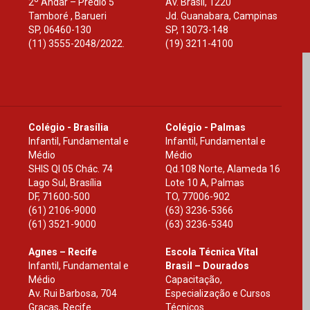
2º Andar – Prédio 5
Av. Brasil, 1220
Tamboré , Barueri
Jd. Guanabara, Campinas
SP
,
06460-130
SP
,
13073-148
(11) 3555-2048/2022.
(19) 3211-4100
Colégio - Brasília
Colégio - Palmas
Infantil, Fundamental e
Infantil, Fundamental e
Médio
Médio
SHIS Ql 05 Chác. 74
Qd.108 Norte, Alameda 16
Lago Sul, Brasília
Lote 10 A, Palmas
DF
,
71600-500
TO
,
77006-902
(61) 2106-9000
(63) 3236-5366
(61) 3521-9000
(63) 3236-5340
Agnes – Recife
Escola Técnica Vital
Infantil, Fundamental e
Brasil – Dourados
Médio
Capacitação,
Av. Rui Barbosa, 704
Especialização e Cursos
Graças, Recife
Técnicos