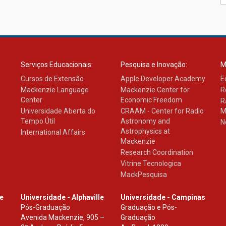
Serviços Educacionais:
Pesquisa e Inovação:
M
Cursos de Extensão
Apple Developer Academy
E
Mackenzie Language
Mackenzie Center for
R
Center
Economic Freedom
R
Universidade Aberta do
CRAAM - Center for Radio
M
Tempo Útil
Astronomy and
N
Astrophysics at
International Affairs
Mackenzie
Research Coordination
Vitrine Tecnologica
MackPesquisa
le
Universidade - Alphaville
Universidade - Campinas
Pós-Graduação
Graduação e Pós-
Avenida Mackenzie, 905 –
Graduação