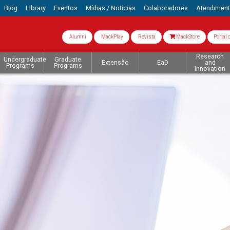
Blog
Library
Eventos
Mídias / Notícias
Colaboradores
Atendimen
Alumni
MackPlay
Revista
MackStore
Portal 
Research
Undergraduate
Graduate
Extensão
EaD
and
Programs
Programs
Innovation