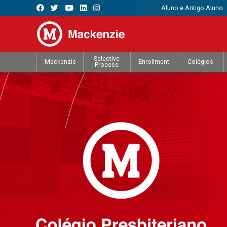
Aluno e Antigo Aluno
Selective
Mackenzie
Enrollment
Colégios
Process