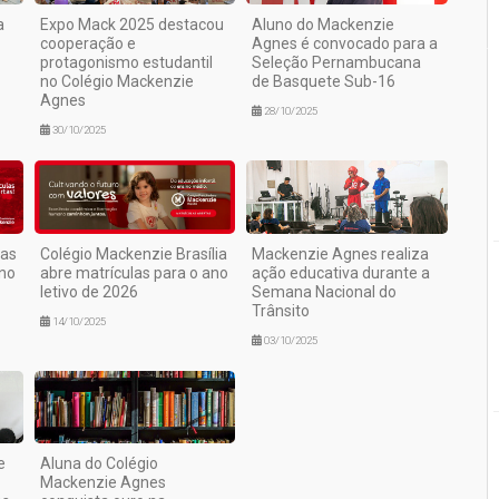
a
Expo Mack 2025 destacou
Aluno do Mackenzie
cooperação e
Agnes é convocado para a
protagonismo estudantil
Seleção Pernambucana
no Colégio Mackenzie
de Basquete Sub-16
Agnes
28/10/2025
30/10/2025
mas
Colégio Mackenzie Brasília
Mackenzie Agnes realiza
ano
abre matrículas para o ano
ação educativa durante a
letivo de 2026
Semana Nacional do
Trânsito
14/10/2025
03/10/2025
e
Aluna do Colégio
Mackenzie Agnes