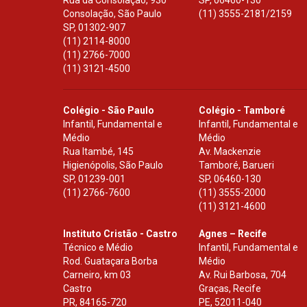
Rua da Consolação, 930
SP
,
06460-130
Consolação, São Paulo
(11) 3555-2181/2159
SP
,
01302-907
(11) 2114-8000
(11) 2766-7000
(11) 3121-4500
Colégio - São Paulo
Colégio - Tamboré
Infantil, Fundamental e
Infantil, Fundamental e
Médio
Médio
Rua Itambé, 145
Av. Mackenzie
Higienópolis, São Paulo
Tamboré, Barueri
SP
,
01239-001
SP
,
06460-130
(11) 2766-7600
(11) 3555-2000
(11) 3121-4600
Instituto Cristão - Castro
Agnes – Recife
Técnico e Médio
Infantil, Fundamental e
Rod. Guataçara Borba
Médio
Carneiro, km 03
Av. Rui Barbosa, 704
Castro
Graças, Recife
PR
,
84165-720
PE
,
52011-040