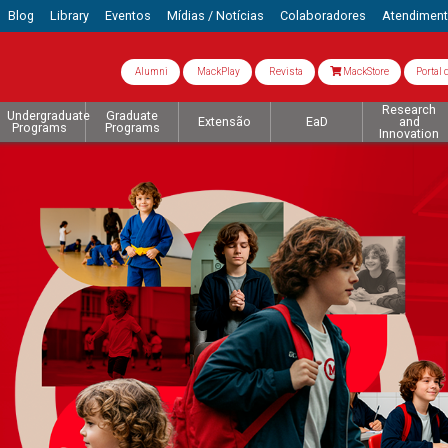
Blog
Library
Eventos
Mídias / Notícias
Colaboradores
Atendimen
Alumni
MackPlay
Revista
MackStore
Portal 
Research
Undergraduate
Graduate
Extensão
EaD
and
Programs
Programs
Innovation