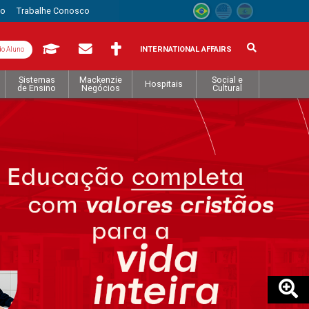
to
Trabalhe Conosco
INTERNATIONAL AFFAIRS
do Aluno
Sistemas
Mackenzie
Social e
Hospitais
de Ensino
Negócios
Cultural