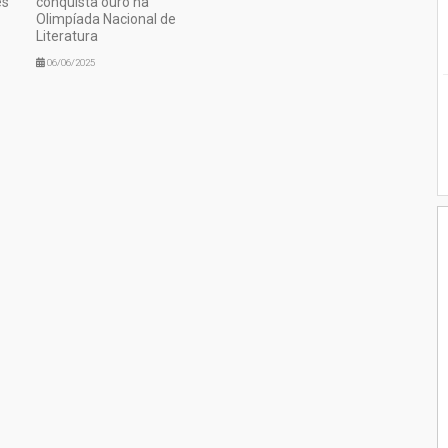
es
conquista ouro na
Olimpíada Nacional de
Literatura
06/06/2025