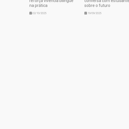
reforça vivência bilíngue
conversa com estudant
na prática
sobre o futuro
02/10/2025
19/09/2025