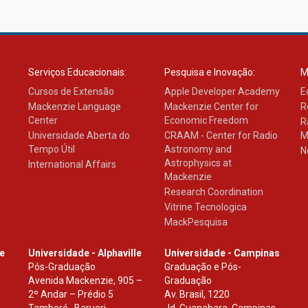
Serviços Educacionais:
Pesquisa e Inovação:
M
Cursos de Extensão
Apple Developer Academy
E
Mackenzie Language
Mackenzie Center for
R
Center
Economic Freedom
R
Universidade Aberta do
CRAAM - Center for Radio
M
Tempo Útil
Astronomy and
N
Astrophysics at
International Affairs
Mackenzie
Research Coordination
Vitrine Tecnologica
MackPesquisa
le
Universidade - Alphaville
Universidade - Campinas
Pós-Graduação
Graduação e Pós-
Avenida Mackenzie, 905 –
Graduação
2º Andar – Prédio 5
Av. Brasil, 1220