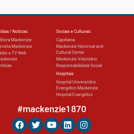
Transformadora reúne
docentes para debater
inovação e desafios da
educação superior
04.08.2026
ídias / Notícias:
Sociais e Culturais:
ditora Mackenzie
Capelania
evista Mackenzie
Mackenzie Historical and
Cultural Center
ádio e TV Web
ackenzie
Mackenzie Voluntário
otícias
Responsabilidade Social
Hospitais:
Hospital Universitário
Evangélico Mackenzie
Hospital Evangélico
#mackenzie1870