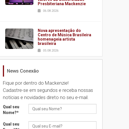
Presbiteriana Mackenzie
06.08.2026
Nova apresentação do
Centro de Música Brasileira
homenageia artista
brasileira
05.08.2026
News Conexão
Universidade Mackenzie
realizará nova edição da
Feira EducationUSA
Fique por dentro do Mackenzie!
05.08.2026
Cadastre-se em segundos e receba nossas
notícias e novidades direto no seu e-mail.
Seminário discute desafios
Qual seu
das novas tecnologias em
Nome?
*
sistemas solares
residenciais
Qual seu
04.08.2026