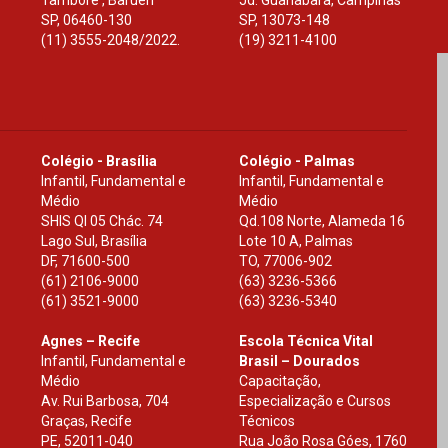
Tamboré , Barueri
Jd. Guanabara, Campinas
SP
,
06460-130
SP
,
13073-148
(11) 3555-2048/2022.
(19) 3211-4100
Colégio - Brasília
Colégio - Palmas
Infantil, Fundamental e
Infantil, Fundamental e
Médio
Médio
SHIS Ql 05 Chác. 74
Qd.108 Norte, Alameda 16
Lago Sul, Brasília
Lote 10 A, Palmas
DF
,
71600-500
TO
,
77006-902
(61) 2106-9000
(63) 3236-5366
(61) 3521-9000
(63) 3236-5340
Agnes – Recife
Escola Técnica Vital
Infantil, Fundamental e
Brasil – Dourados
Médio
Capacitação,
Av. Rui Barbosa, 704
Especialização e Cursos
Graças, Recife
Técnicos
PE
,
52011-040
Rua João Rosa Góes, 1760