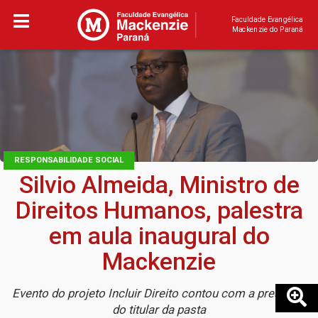
Faculdade Evangélica
Mackenzie do Paraná
RESPONSABILIDADE SOCIAL
Silvio Almeida, Ministro de
Direitos Humanos, palestra
em aula inaugural do
Mackenzie
Evento do projeto Incluir Direito contou com a presença
do titular da pasta