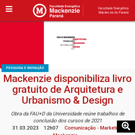
Faculdade Evangélica
Mackenzie do Paraná
PESQUISA E INOVAÇÃO
Mackenzie disponibiliza livro
gratuito de Arquitetura e
Urbanismo & Design
Obra da FAU+D da Universidade reúne trabalhos de
conclusão dos cursos de 2021
31.03.2023
12h07
Comunicação - Marketing