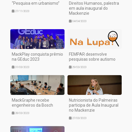
“Pesquisa em urbanismo”
Direitos Humanos, palestra
em aula inaugural do
27/11/2023
Mackenzie
04/04/2023
MackPlay conquista prêmio
FEMPAR desenvolve
na GEduc 2023
pesquisas sobre autismo
31/03/2023
29/03/2023
MackGraphe recebe
Nutricionista do Palmeiras
engenheiros da Bosch
participa de Aula Inaugural
no Mackenzie
28/03/2023
27/03/2023