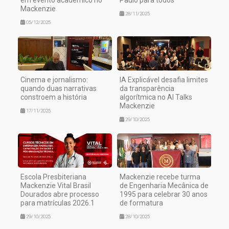
em evento acadêmico no
Paulo para todos”
Mackenzie
28/11/2025
05/12/2025
Cinema e jornalismo:
IA Explicável desafia limites
quando duas narrativas
da transparência
constroem a história
algorítmica no AI Talks
Mackenzie
17/11/2025
29/10/2025
Escola Presbiteriana
Mackenzie recebe turma
Mackenzie Vital Brasil
de Engenharia Mecânica de
Dourados abre processo
1995 para celebrar 30 anos
para matrículas 2026.1
de formatura
29/10/2025
28/10/2025