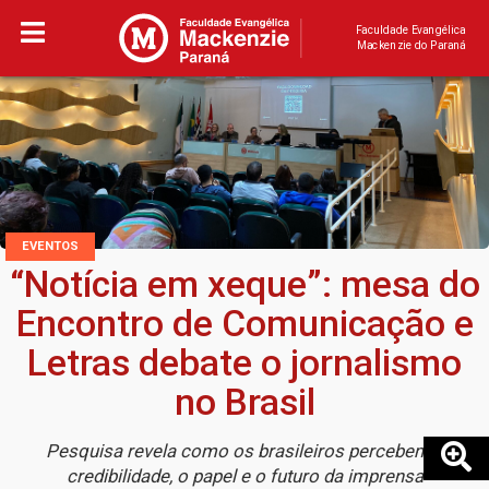
Faculdade Evangélica
Mackenzie do Paraná
EVENTOS
“Notícia em xeque”: mesa do
Encontro de Comunicação e
Letras debate o jornalismo
no Brasil
Pesquisa revela como os brasileiros percebem a
credibilidade, o papel e o futuro da imprensa