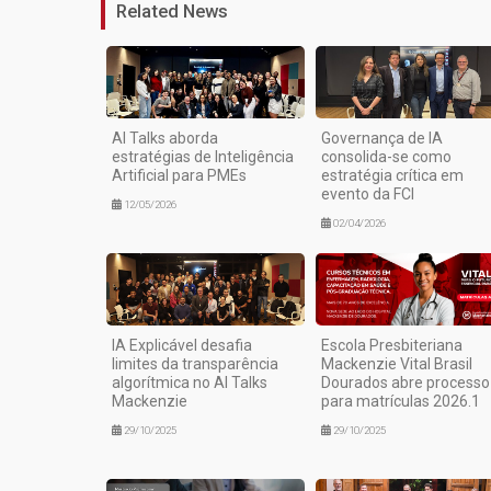
Related News
AI Talks aborda
Governança de IA
estratégias de Inteligência
consolida-se como
Artificial para PMEs
estratégia crítica em
evento da FCI
12/05/2026
02/04/2026
IA Explicável desafia
Escola Presbiteriana
limites da transparência
Mackenzie Vital Brasil
algorítmica no AI Talks
Dourados abre processo
Mackenzie
para matrículas 2026.1
29/10/2025
29/10/2025