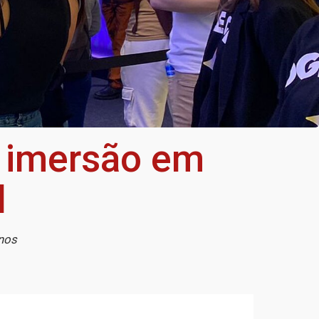
 imersão em
al
unos