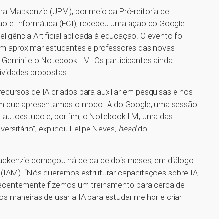
ana Mackenzie (UPM), por meio da Pró-reitoria de
 e Informática (FCI), recebeu uma ação do Google
ligência Artificial aplicada à educação. O evento foi
m aproximar estudantes e professores das novas
 Gemini e o Notebook LM. Os participantes ainda
tividades propostas.
recursos de IA criados para auxiliar em pesquisas e nos
m que apresentamos o modo IA do Google, uma sessão
ra autoestudo e, por fim, o Notebook LM, uma das
rsitário”, explicou Felipe Neves,
head
do
Mackenzie começou há cerca de dois meses, em diálogo
l (IAM). “Nós queremos estruturar capacitações sobre IA,
Recentemente fizemos um treinamento para cerca de
s maneiras de usar a IA para estudar melhor e criar