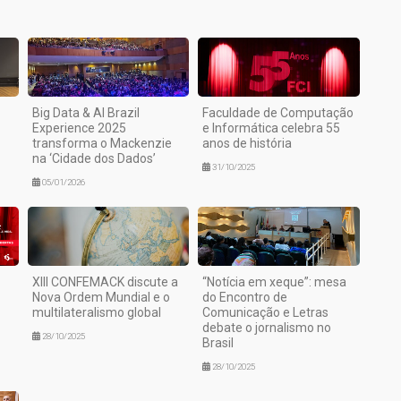
Big Data & AI Brazil
Faculdade de Computação
Experience 2025
e Informática celebra 55
transforma o Mackenzie
anos de história
na ‘Cidade dos Dados’
31/10/2025
05/01/2026
XIII CONFEMACK discute a
“Notícia em xeque”: mesa
Nova Ordem Mundial e o
do Encontro de
multilateralismo global
Comunicação e Letras
debate o jornalismo no
28/10/2025
Brasil
28/10/2025