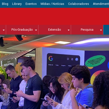
Blog
Library
Eventos
Mídias / Notícias
Colaboradores
Atendimen
Pós-Graduação
Extensão
Pesquisa