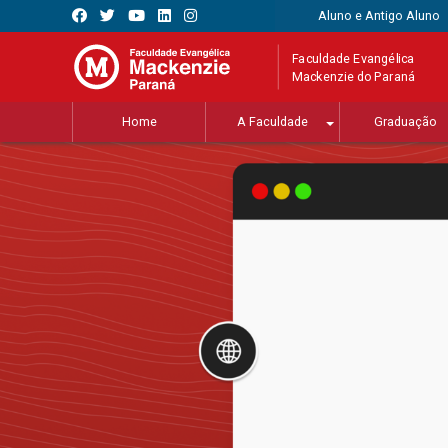
Aluno e Antigo Aluno
Faculdade Evangélica
Mackenzie do Paraná
Home
A Faculdade
Graduação