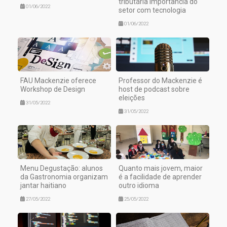
tributária importância do
01/06/2022
setor com tecnologia
01/06/2022
FAU Mackenzie oferece
Professor do Mackenzie é
Workshop de Design
host de podcast sobre
eleições
31/05/2022
31/05/2022
Menu Degustação: alunos
Quanto mais jovem, maior
da Gastronomia organizam
é a facilidade de aprender
jantar haitiano
outro idioma
27/05/2022
25/05/2022