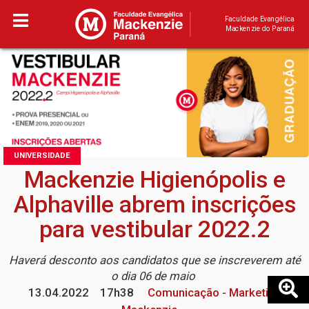
Faculdade Evangélica
Mackenzie do Paraná
UNIVERSIDADE
Mackenzie Higienópolis e
Alphaville abrem inscrições
para vestibular 2022.2
Haverá desconto aos candidatos que se inscreverem até
o dia 06 de maio
13.04.2022
17h38
Comunicação - Marketing