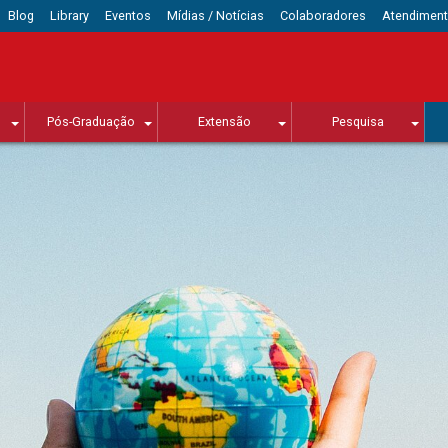
Blog
Library
Eventos
Mídias / Notícias
Colaboradores
Atendimen
Pós-Graduação
Extensão
Pesquisa