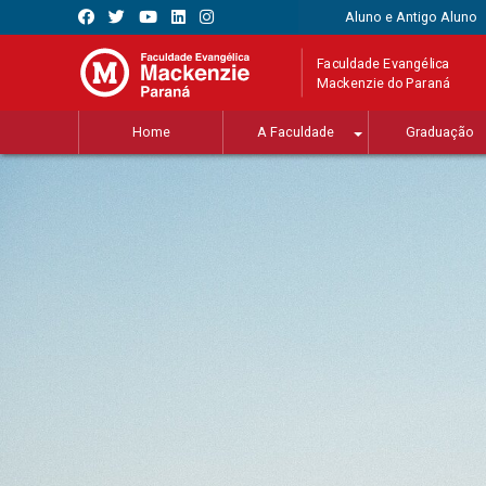
Aluno e Antigo Aluno
Faculdade Evangélica
Mackenzie do Paraná
Home
A Faculdade
Graduação