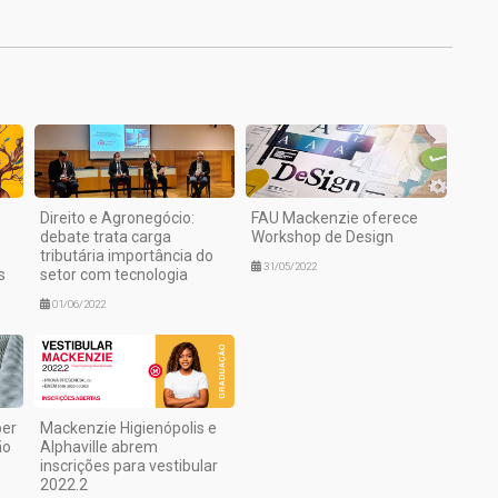
Direito e Agronegócio:
FAU Mackenzie oferece
debate trata carga
Workshop de Design
tributária importância do
31/05/2022
s
setor com tecnologia
01/06/2022
per
Mackenzie Higienópolis e
ão
Alphaville abrem
inscrições para vestibular
2022.2