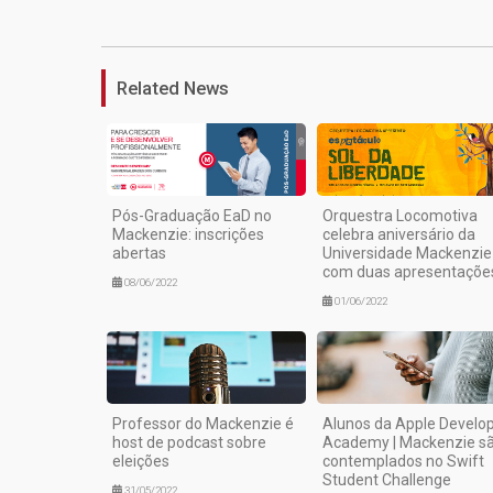
Related News
Pós-Graduação EaD no
Orquestra Locomotiva
Mackenzie: inscrições
celebra aniversário da
abertas
Universidade Mackenzie
com duas apresentaçõe
08/06/2022
01/06/2022
Professor do Mackenzie é
Alunos da Apple Develo
host de podcast sobre
Academy | Mackenzie s
eleições
contemplados no Swift
Student Challenge
31/05/2022