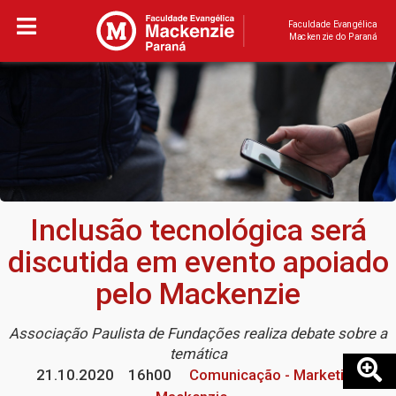
Faculdade Evangélica
Mackenzie do Paraná
Inclusão tecnológica será
discutida em evento apoiado
pelo Mackenzie
Associação Paulista de Fundações realiza debate sobre a
temática
21.10.2020
16h00
Comunicação - Marketing