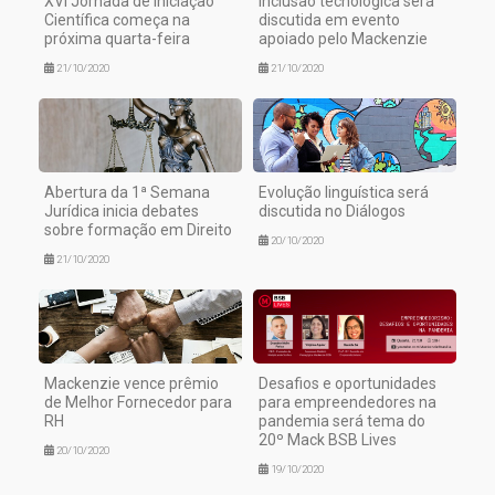
XVI Jornada de Iniciação
Inclusão tecnológica será
Científica começa na
discutida em evento
próxima quarta-feira
apoiado pelo Mackenzie
21/10/2020
21/10/2020
Abertura da 1ª Semana
Evolução linguística será
Jurídica inicia debates
discutida no Diálogos
sobre formação em Direito
20/10/2020
21/10/2020
Mackenzie vence prêmio
Desafios e oportunidades
de Melhor Fornecedor para
para empreendedores na
RH
pandemia será tema do
20º Mack BSB Lives
20/10/2020
19/10/2020