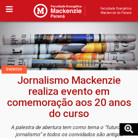
Faculdade Evangélica
Mackenzie do Paraná
EVENTOS
Jornalismo Mackenzie
realiza evento em
comemoração aos 20 anos
do curso
A palestra de abertura tem como tema o “futuro do
jornalismo” e todos os convidados são antigos