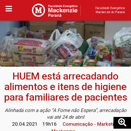
Faculdade Evangélica
Mackenzie do Paraná
HUEM está arrecadando
alimentos e itens de higiene
para familiares de pacientes
Alinhada com a ação “A Fome não Espera”, arrecadação
vai até 24 de abril
20.04.2021
19h16
Comunicação - Marketing