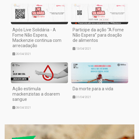
Após Live Solidária - A
Participe da ação “A Fome
Fome Não Espera,
Não Espera” para doação
Mackenzie continua com
de alimentos
arrecadação
13/04/2021
20/04/2021
Ação estimula
Da morte para a vida
mackenzistas a doarem
01/04/2021
sangue
08/04/2021