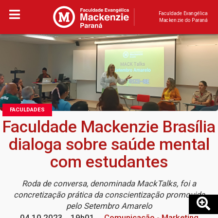
Faculdade Evangélica
Mackenzie do Paraná
FACULDADES
Faculdade Mackenzie Brasília
dialoga sobre saúde mental
com estudantes
Roda de conversa, denominada MackTalks, foi a
concretização prática da conscientização promovida
pelo Setembro Amarelo
04.10.2023
19h01
Comunicação - Marketing