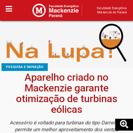
Faculdade Evangélica
Mackenzie do Paraná
PESQUISA E INOVAÇÃO
Aparelho criado no
Mackenzie garante
otimização de turbinas
eólicas
Acessório é voltado para turbinas do tipo Darreius e
permite um melhor aproveitamento dos ventos