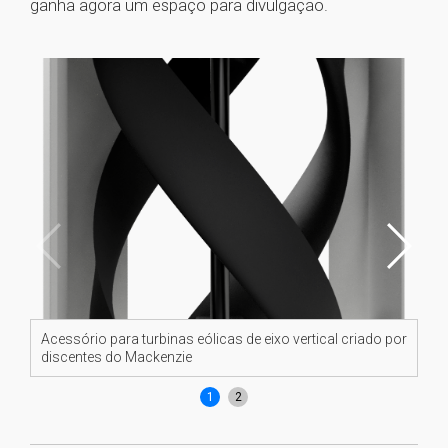
ganha agora um espaço para divulgação.
Acessório para turbinas eólicas de eixo vertical criado por
Ace
discentes do Mackenzie
di
1
2