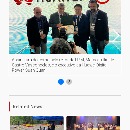
Assinatura do termo pelo reitor da UPM, Marco Tullio de
Co
Castro Vasconcelos, e o executivo da Huawei Digital
So
Power, Suan Quan
1
2
Related News