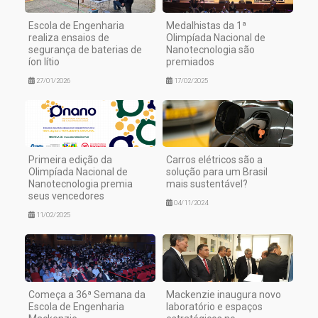
Escola de Engenharia
Medalhistas da 1ª
realiza ensaios de
Olimpíada Nacional de
segurança de baterias de
Nanotecnologia são
íon lítio
premiados
27/01/2026
17/02/2025
Primeira edição da
Carros elétricos são a
Olimpíada Nacional de
solução para um Brasil
Nanotecnologia premia
mais sustentável?
seus vencedores
04/11/2024
11/02/2025
Começa a 36ª Semana da
Mackenzie inaugura novo
Escola de Engenharia
laboratório e espaços