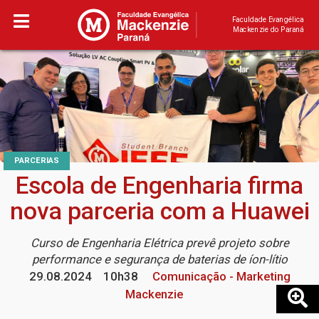
Faculdade Evangélica
Mackenzie do Paraná
PARCERIAS
Escola de Engenharia firma
nova parceria com a Huawei
Curso de Engenharia Elétrica prevê projeto sobre
performance e segurança de baterias de íon-lítio
29.08.2024
10h38
Comunicação - Marketing
Mackenzie