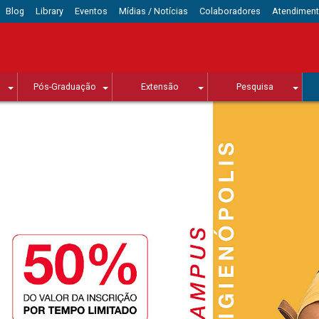
Blog
Library
Eventos
Mídias / Notícias
Colaboradores
Atendimen
Pós-Graduação
Extensão
Pesquisa