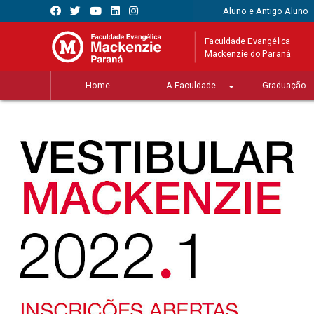
Aluno e Antigo Aluno
Faculdade Evangélica
Mackenzie do Paraná
Home
A Faculdade
Graduação