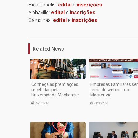
Higienópolis:
edital
e
inscrições
Alphaville:
edital
e
inscrições
Campinas:
edital
e
inscrições
Related News
Conheça as premiações
Empresas Familiares se
recebidas pela
tema de webinar no
Universidade Mackenzie
Mackenzie
09/11/2021
20/10/2021