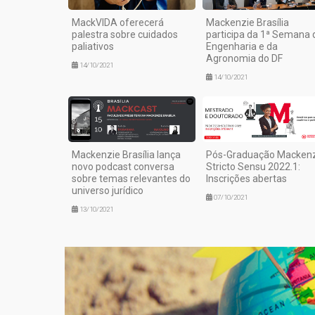
MackVIDA oferecerá
Mackenzie Brasília
palestra sobre cuidados
participa da 1ª Semana 
paliativos
Engenharia e da
Agronomia do DF
14/10/2021
14/10/2021
Mackenzie Brasília lança
Pós-Graduação Macken
novo podcast conversa
Stricto Sensu 2022.1:
sobre temas relevantes do
Inscrições abertas
universo jurídico
07/10/2021
13/10/2021