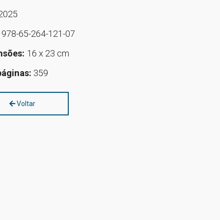
2025
:
978-65-264-121-07
nsões:
16 x 23 cm
páginas:
359
Voltar