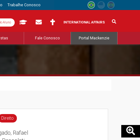
to
Trabalhe Conosco
INTERNATIONAL AFFAIRS
do Aluno
istas
Fale Conosco
Portal Mackenzie
Direito
ado, Rafael