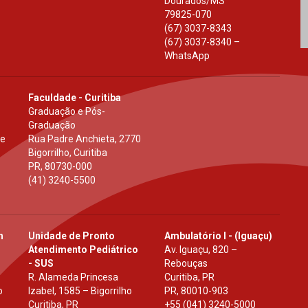
Dourados
/
MS
79825-070
(67) 3037-8343
(67) 3037-8340 –
WhatsApp
Faculdade - Curitiba
Graduação e Pós-
Graduação
 e
Rua Padre Anchieta, 2770
Bigorrilho, Curitiba
PR
,
80730-000
(41) 3240-5500
h
Unidade de Pronto
Ambulatório I - (Iguaçu)
Atendimento Pediátrico
Av. Iguaçu, 820 –
- SUS
Rebouças
R. Alameda Princesa
Curitiba, PR
o
Izabel, 1585 – Bigorrilho
PR
,
80010-903
Curitiba, PR
+55 (041) 3240-5000