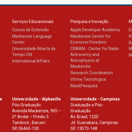
Serviços Educacionais:
Pesquisa e Inovação:
M
Cursos de Extensão
Apple Developer Academy
E
Mackenzie Language
Mackenzie Center for
R
Center
Economic Freedom
R
Universidade Aberta do
CRAAM - Center for Radio
M
Tempo Útil
Astronomy and
N
Astrophysics at
International Affairs
Mackenzie
Research Coordination
Vitrine Tecnologica
MackPesquisa
le
Universidade - Alphaville
Universidade - Campinas
Pós-Graduação
Graduação e Pós-
Avenida Mackenzie, 905 –
Graduação
2º Andar – Prédio 5
Av. Brasil, 1220
Tamboré , Barueri
Jd. Guanabara, Campinas
SP
,
06460-130
SP
,
13073-148