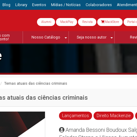
Blog
Library
Eventos
Mídias / Notícias
Colaboradores
Atendimen
Alumni
MackPlay
Revista
MackStore
Portal 
s com
Nosso Catálogo
Seja nosso autor
Rev
onto!
e
Temas atuais das ciências criminais
s atuais das ciências criminais
Lançamentos
Direito Mackenzie
Amanda Bessoni Boudoux Salg