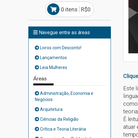
0 itens
R$0
Navegue entre as áreas
Livros com Desconto!
Lançamentos
Leia Mulheres
Clique
Áreas
Este 
Administração, Economia e
lingua
Negócios
como c
Arquitetura
teoria
É leit
Ciências da Religião
atuar 
Crítica e Teoria Literária
tempo