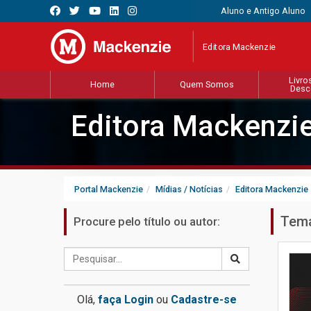
Aluno e Antigo Aluno
Editora Mackenzie
Livro
Home
Quem Somos
Desc
Editora Mackenzi
Portal Mackenzie
Mídias / Notícias
Editora Mackenzie
Tema
Procure pelo título ou autor:
Olá,
faça Login
ou
Cadastre-se