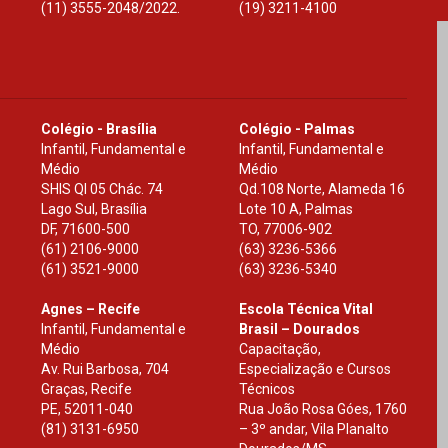
(11) 3555-2048/2022.
(19) 3211-4100
Colégio - Brasília
Colégio - Palmas
Infantil, Fundamental e
Infantil, Fundamental e
Médio
Médio
SHIS Ql 05 Chác. 74
Qd.108 Norte, Alameda 16
Lago Sul, Brasília
Lote 10 A, Palmas
DF
,
71600-500
TO
,
77006-902
(61) 2106-9000
(63) 3236-5366
(61) 3521-9000
(63) 3236-5340
Agnes – Recife
Escola Técnica Vital
Infantil, Fundamental e
Brasil – Dourados
Médio
Capacitação,
Av. Rui Barbosa, 704
Especialização e Cursos
Graças, Recife
Técnicos
PE
,
52011-040
Rua João Rosa Góes, 1760
(81) 3131-6950
– 3º andar, Vila Planalto