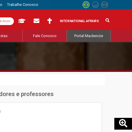
to
Trabalhe Conosco
INTERNATIONAL AFFAIRS
do Aluno
istas
Fale Conosco
Portal Mackenzie
adores e professores