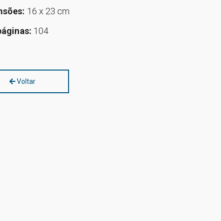
nsões:
16 x 23 cm
páginas:
104
Voltar