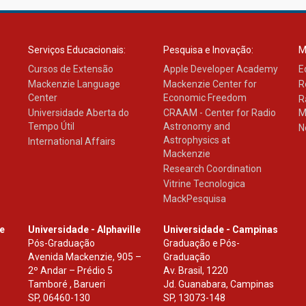
Serviços Educacionais:
Pesquisa e Inovação:
M
Cursos de Extensão
Apple Developer Academy
E
Mackenzie Language
Mackenzie Center for
R
Center
Economic Freedom
R
Universidade Aberta do
CRAAM - Center for Radio
M
Tempo Útil
Astronomy and
N
Astrophysics at
International Affairs
Mackenzie
Research Coordination
Vitrine Tecnologica
MackPesquisa
le
Universidade - Alphaville
Universidade - Campinas
Pós-Graduação
Graduação e Pós-
Avenida Mackenzie, 905 –
Graduação
2º Andar – Prédio 5
Av. Brasil, 1220
Tamboré , Barueri
Jd. Guanabara, Campinas
SP
,
06460-130
SP
,
13073-148