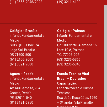
(11) 3555-2048/2022.
(19) 3211-4100
Colégio - Brasília
Colégio - Palmas
Infantil, Fundamental e
Infantil, Fundamental e
Médio
Médio
SHIS Ql 05 Chác. 74
Qd.108 Norte, Alameda 16
Lago Sul, Brasília
Lote 10 A, Palmas
DF
,
71600-500
TO
,
77006-902
(61) 2106-9000
(63) 3236-5366
(61) 3521-9000
(63) 3236-5340
Agnes – Recife
Escola Técnica Vital
Infantil, Fundamental e
Brasil – Dourados
Médio
Capacitação,
Av. Rui Barbosa, 704
Especialização e Cursos
Graças, Recife
Técnicos
PE
,
52011-040
Rua João Rosa Góes, 1760
(81) 3131-6950
– 3º andar, Vila Planalto