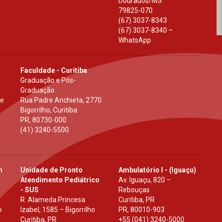
Dourados
/
MS
79825-070
(67) 3037-8343
(67) 3037-8340 –
WhatsApp
Faculdade - Curitiba
Graduação e Pós-
Graduação
 e
Rua Padre Anchieta, 2770
Bigorrilho, Curitiba
PR
,
80730-000
(41) 3240-5500
h
Unidade de Pronto
Ambulatório I - (Iguaçu)
Atendimento Pediátrico
Av. Iguaçu, 820 –
- SUS
Rebouças
R. Alameda Princesa
Curitiba, PR
o
Izabel, 1585 – Bigorrilho
PR
,
80010-903
Curitiba, PR
+55 (041) 3240-5000