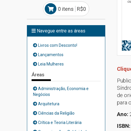
0 itens
R$0
Navegue entre as áreas
Livros com Desconto!
Lançamentos
Leia Mulheres
Cliqu
Áreas
Public
Síndr
Administração, Economia e
Negócios
de ori
para 
Arquitetura
Ciências da Religião
Ano:
Crítica e Teoria Literária
ISBN