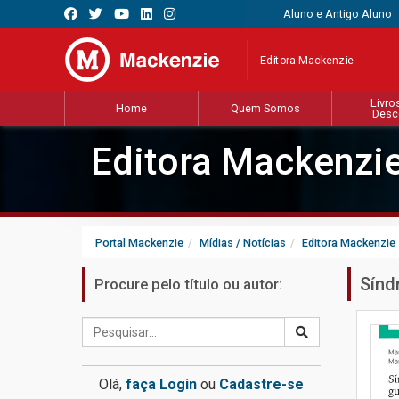
Aluno e Antigo Aluno
Editora Mackenzie
Livro
Home
Quem Somos
Desc
Editora Mackenzi
Portal Mackenzie
Mídias / Notícias
Editora Mackenzie
Sínd
Procure pelo título ou autor:
Olá,
faça Login
ou
Cadastre-se