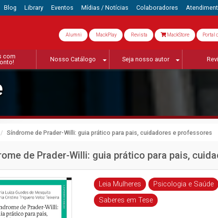
Blog
Library
Eventos
Mídias / Notícias
Colaboradores
Atendimen
Alumni
MackPlay
Revista
MackStore
Portal 
s com
Nosso Catálogo
Seja nosso autor
Rev
onto!
e
Síndrome de Prader-Willi: guia prático para pais, cuidadores e professores
rome de Prader-Willi: guia prático para pais, cuid
Leia Mulheres
Psicologia e Saúde
Saberes em Tese