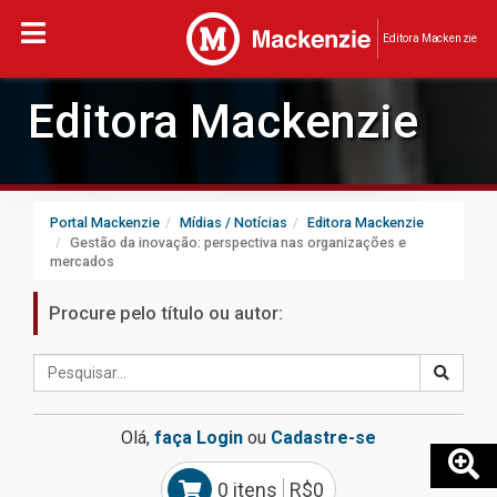
Editora Mackenzie
Editora Mackenzie
Portal Mackenzie
Mídias / Notícias
Editora Mackenzie
Gestão da inovação: perspectiva nas organizações e
mercados
Procure pelo título ou autor:
Olá,
faça Login
ou
Cadastre-se
0 itens
R$0