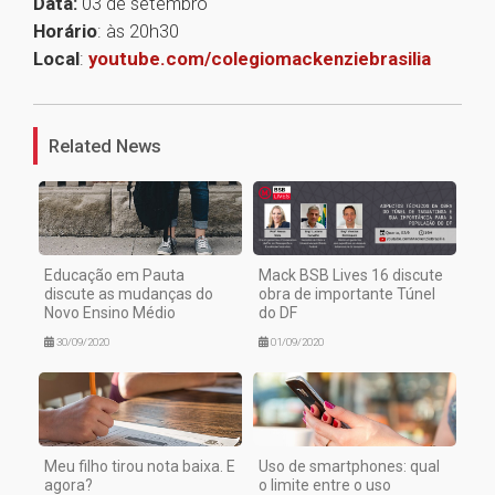
Data:
03 de setembro
Horário
: às 20h30
Local
:
youtube.com/colegiomackenziebrasilia
1
Related News
Educação em Pauta
Mack BSB Lives 16 discute
discute as mudanças do
obra de importante Túnel
Novo Ensino Médio
do DF
30/09/2020
01/09/2020
Meu filho tirou nota baixa. E
Uso de smartphones: qual
agora?
o limite entre o uso