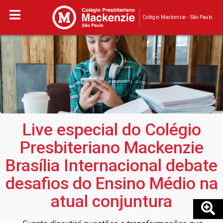
Colégio Mackenzie - São Paulo
Live especial do Colégio
Presbiteriano Mackenzie
Brasília Internacional debate
desafios do Ensino Médio na
atual conjuntura