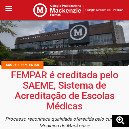
Colégio Mackenzie - Palmas
SAÚDE E BEM-ESTAR
FEMPAR é creditada pelo
SAEME, Sistema de
Acreditação de Escolas
Médicas
Processo reconhece qualidade oferecida pelo curso de
Medicina do Mackenzie