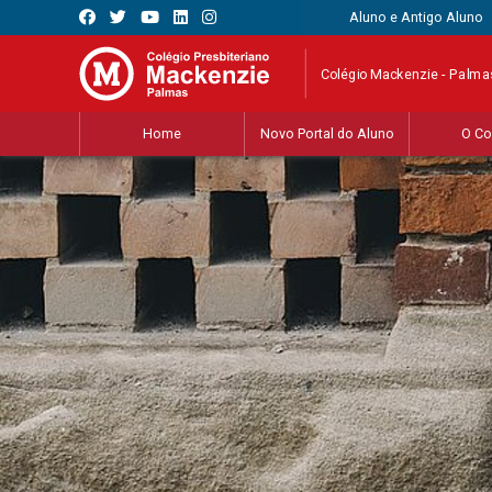
Aluno e Antigo Aluno
Colégio Mackenzie - Palma
Home
Novo Portal do Aluno
O Co