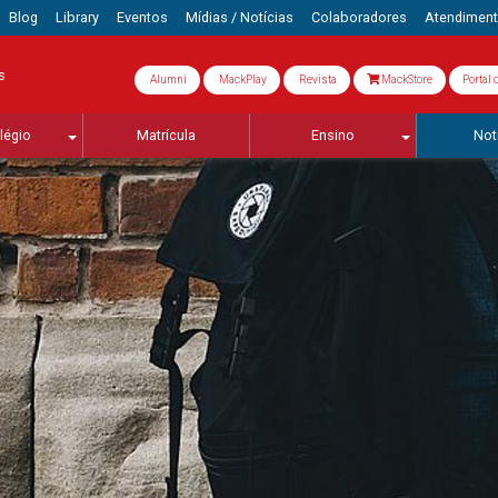
Blog
Library
Eventos
Mídias / Notícias
Colaboradores
Atendimen
s
Alumni
MackPlay
Revista
MackStore
Portal 
légio
Matrícula
Ensino
Not