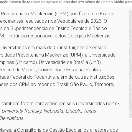
ação Básica do Mackenzie aprova alunos das 3ªs séries do Ensino Médio para
io Presbiteriano Mackenzie (CPM) que fizeram o Exame
xcelentes resultados nos Vestibulares de 2023. O
s da Superintendência de Ensino Técnico e Básico
PM), instância responsável pelos Colégios Mackenzie.
niversitários em mais de 57 instituições de ensino
versidade Presbiteriana Mackenzie (UPM), a Universidade
pinas (Unicamp), Universidade de Brasília (UnB),
Federal de Viçosa, Universidade Estadual Paulista
idade Federal do Tocantins, além de outras instituições
ades dos CPM ao redor do Brasil: São Paulo, Tamboré,
dos também foram aprovados em seis universidades norte-
, University Kentuky, Nebraska Lincoln, Texas
 The Nations
.
res, a Consultoria de Gestão Escolar, os diretores dos