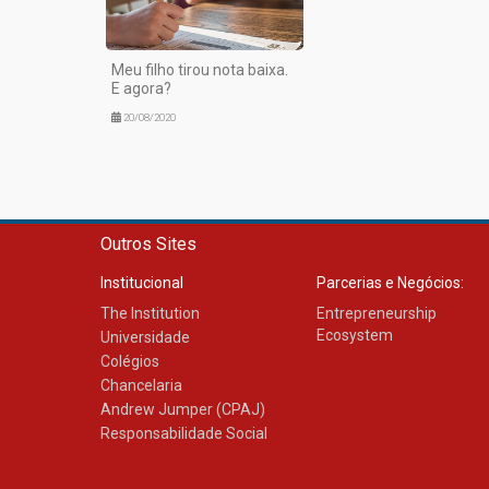
Meu filho tirou nota baixa.
E agora?
20/08/2020
Outros Sites
Institucional
Parcerias e Negócios:
The Institution
Entrepreneurship
Ecosystem
Universidade
Colégios
Chancelaria
Andrew Jumper (CPAJ)
Responsabilidade Social