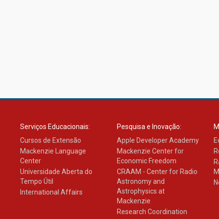
Serviços Educacionais:
Pesquisa e Inovação:
M
Cursos de Extensão
Apple Developer Academy
E
Mackenzie Language
Mackenzie Center for
R
Center
Economic Freedom
R
Universidade Aberta do
CRAAM - Center for Radio
M
Tempo Útil
Astronomy and
N
Astrophysics at
International Affairs
Mackenzie
Research Coordination