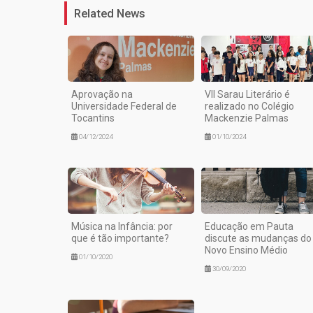
Related News
Aprovação na
VII Sarau Literário é
Universidade Federal de
realizado no Colégio
Tocantins
Mackenzie Palmas
04/12/2024
01/10/2024
Música na Infância: por
Educação em Pauta
que é tão importante?
discute as mudanças do
Novo Ensino Médio
01/10/2020
30/09/2020