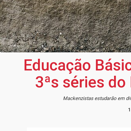
Educação Básic
3ªs séries do
Mackenzistas estudarão em dive
1