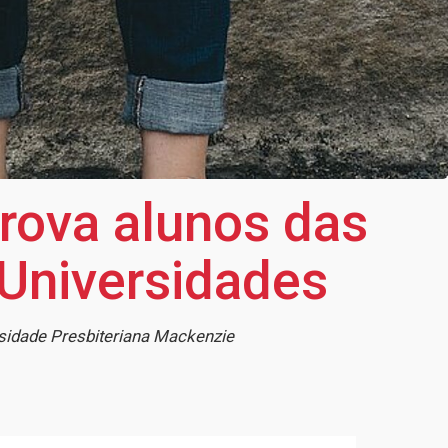
rova alunos das
 Universidades
rsidade Presbiteriana Mackenzie