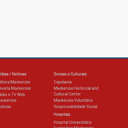
ídias / Notícias:
Sociais e Culturais:
ditora Mackenzie
Capelania
evista Mackenzie
Mackenzie Historical and
Cultural Center
ádio e TV Web
ackenzie
Mackenzie Voluntário
otícias
Responsabilidade Social
Hospitais:
Hospital Universitário