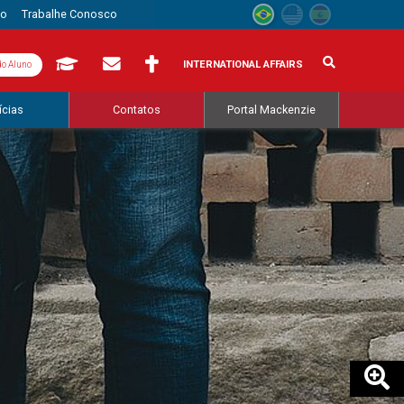
to
Trabalhe Conosco
INTERNATIONAL AFFAIRS
do Aluno
ícias
Contatos
Portal Mackenzie