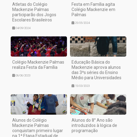
Atletas do Colégio
Festa em Família agita
Mackenzie Palmas
Colégio Mackenzie em
participarão dos Jogos
Palmas
Escolares Brasileiros
25/05/2024
04/09/2024
Colégio Mackenzie Palmas
Educação Básica do
realiza Festa da Família
Mackenzie aprova alunos
das 3ªs séries do Ensino
06/06/2023
Médio para Universidades
15/03/2023
Alunos do Colégio
Alunos do 8° Ano são
Mackenzie Palmas
introduzidos à lógica de
conquistam primeiro lugar
programação
na 1ª Etapa Estadual de