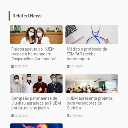
Related News
Fisioterapeuta do HUEM
Médico e professor da
recebe a homenagem
FEMPAR recebe
“Inspirações Curitibanas”
homenagem
10/12/2021
04/11/2021
Campeão paranaense de
HUEM apresenta projetos
Jiu-jitsu agradece ao HUEM
para vereadores de
por cirurgia no joelho
Curitiba
06/10/2021
24/09/2021