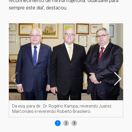
reconhecimento de minha trajetória. Guardarei para
sempre este dia”, destacou.
Da esq. para dir.: Dr. Rogério Kampa, reverendo Juarez
Pr
Marcondes e reverendo Roberto Brasileiro.
1
2
3