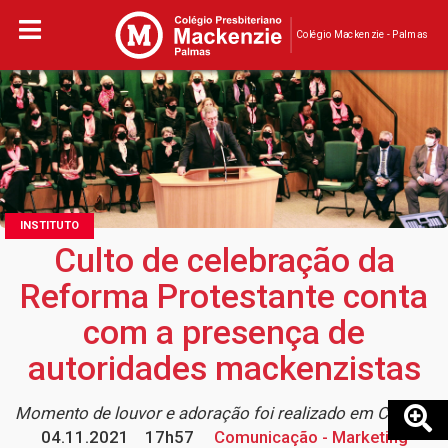
Colégio Mackenzie - Palmas
INSTITUTO
Culto de celebração da
Reforma Protestante conta
com a presença de
autoridades mackenzistas
Momento de louvor e adoração foi realizado em Curitiba
04.11.2021
17h57
Comunicação - Marketing