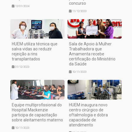
concurso
12/01/2024
11/12/2023
HUEM utiliza técnica que
Sala de Apoio à Mulher
salva vidas ao reduzir
Trabalhadora que
rejeição a rins
Amamenta recebe
transplantados
certificação do Ministério
da Saúde
01/12/2023
10/11/2023
Equipe multiprofissional do
HUEM inaugura novo
Hospital Mackenzie
centro cirúrgico de
participa de capacitação
oftalmologia e dobra
sobre aleitamento materno
capacidade de
atendimento
10/11/2023