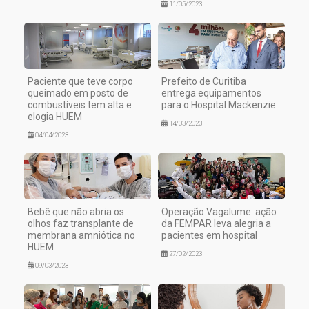
11/05/2023
Paciente que teve corpo
Prefeito de Curitiba
queimado em posto de
entrega equipamentos
combustíveis tem alta e
para o Hospital Mackenzie
elogia HUEM
14/03/2023
04/04/2023
Bebê que não abria os
Operação Vagalume: ação
olhos faz transplante de
da FEMPAR leva alegria a
membrana amniótica no
pacientes em hospital
HUEM
27/02/2023
09/03/2023