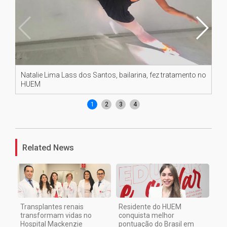
Natalie Lima Lass dos Santos, bailarina, fez tratamento no
Nat
HUEM
H
1
2
3
4
Related News
Transplantes renais
Residente do HUEM
transformam vidas no
conquista melhor
Hospital Mackenzie
pontuação do Brasil em