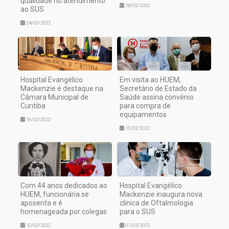
qualidade no atendimento
18/02/2022
ao SUS
24/05/2022
Hospital Evangélico
Em visita ao HUEM,
Mackenzie é destaque na
Secretário de Estado da
Câmara Municipal de
Saúde assina convênio
Curitiba
para compra de
equipamentos
16/02/2022
15/02/2022
Com 44 anos dedicados ao
Hospital Evangélico
HUEM, funcionária se
Mackenzie inaugura nova
aposenta e é
clínica de Oftalmologia
homenageada por colegas
para o SUS
10/02/2022
01/02/2022