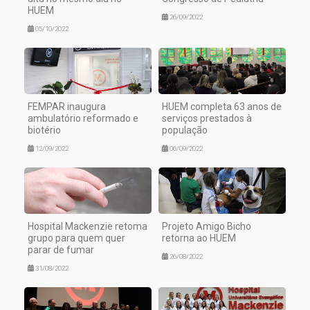
HUEM
26/09/2022
05/10/2022
FEMPAR inaugura
HUEM completa 63 anos de
ambulatório reformado e
serviços prestados à
biotério
população
12/09/2022
06/09/2022
Hospital Mackenzie retoma
Projeto Amigo Bicho
grupo para quem quer
retorna ao HUEM
parar de fumar
26/08/2022
31/08/2022