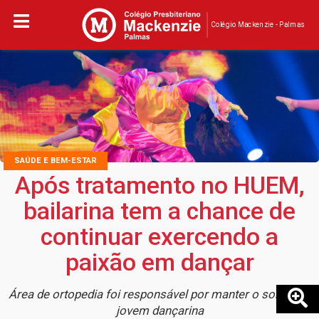
Colégio Mackenzie - Palmas
SAÚDE E BEM-ESTAR
Após tratamento no HUEM,
bailarina tem a chance de
continuar exercendo a
paixão em dançar
Área de ortopedia foi responsável por manter o sonho da
jovem dançarina