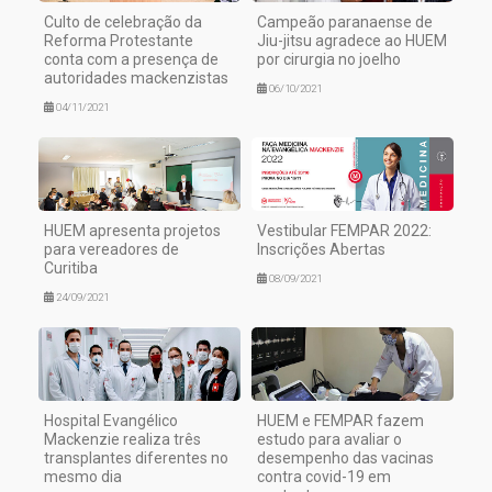
Culto de celebração da
Campeão paranaense de
Reforma Protestante
Jiu-jitsu agradece ao HUEM
conta com a presença de
por cirurgia no joelho
autoridades mackenzistas
06/10/2021
04/11/2021
HUEM apresenta projetos
Vestibular FEMPAR 2022:
para vereadores de
Inscrições Abertas
Curitiba
08/09/2021
24/09/2021
Hospital Evangélico
HUEM e FEMPAR fazem
Mackenzie realiza três
estudo para avaliar o
transplantes diferentes no
desempenho das vacinas
mesmo dia
contra covid-19 em