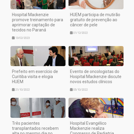
Hospital Mackenzie
HUEM participa de mutirão
promove treinamento para
gratuito de prevenção ao
aprimorar captação de
câncer de pele
tecidos no Paraná
01/12/2022
13/02/2023
Prefeito em exercício de
Evento de oncologistas do
Curitiba visita e elogia
Hospital Mackenzie discute
HUEM
novos estudos clínicos
21/10/2022
05/10/2022
Três pacientes
Hospital Evangélico
transplantados recebem
Mackenzie realiza
alta no mesmo dia no
Congresso de Pediatria