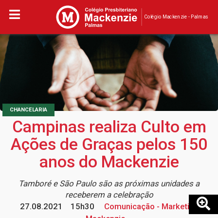
Colégio Mackenzie - Palmas
CHANCELARIA
Campinas realiza Culto em
Ações de Graças pelos 150
anos do Mackenzie
Tamboré e São Paulo são as próximas unidades a
receberem a celebração
27.08.2021
15h30
Comunicação - Marketing