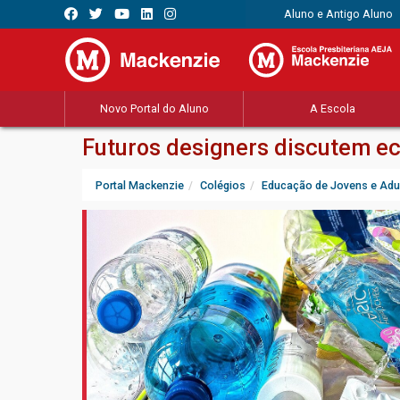
Aluno e Antigo Aluno
Novo Portal do Aluno
A Escola
Futuros designers discutem ec
Portal Mackenzie
Colégios
Educação de Jovens e Adu