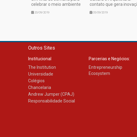
celebrar o meio ambiente
contato que gera inovaç
20/09/2019
05/09/2019
Outros Sites
Institucional
Parcerias e Negócios:
The Institution
Entrepreneurship
Ecosystem
Universidade
Colégios
Chancelaria
Andrew Jumper (CPAJ)
Responsabilidade Social