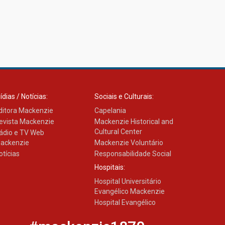
ídias / Notícias:
Sociais e Culturais:
ditora Mackenzie
Capelania
evista Mackenzie
Mackenzie Historical and
Cultural Center
ádio e TV Web
ackenzie
Mackenzie Voluntário
otícias
Responsabilidade Social
Hospitais:
Hospital Universitário
Evangélico Mackenzie
Hospital Evangélico