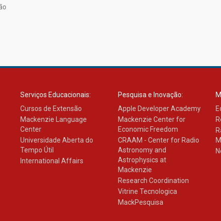
ão
Serviços Educacionais:
Pesquisa e Inovação:
M
Cursos de Extensão
Apple Developer Academy
E
Mackenzie Language
Mackenzie Center for
R
Center
Economic Freedom
R
Universidade Aberta do
CRAAM - Center for Radio
M
Tempo Útil
Astronomy and
N
Astrophysics at
International Affairs
Mackenzie
Research Coordination
Vitrine Tecnologica
MackPesquisa