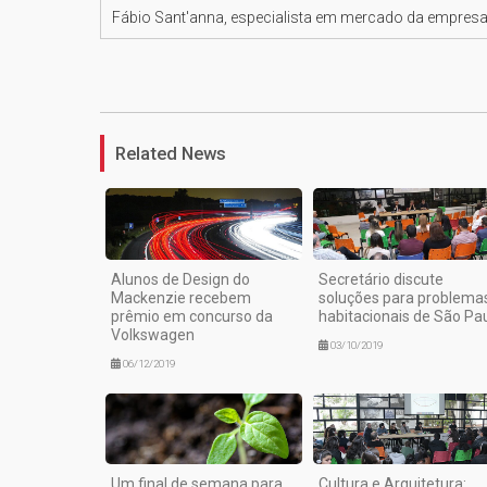
Fábio Sant'anna, especialista em mercado da empres
Related News
Alunos de Design do
Secretário discute
Mackenzie recebem
soluções para problema
prêmio em concurso da
habitacionais de São Pa
Volkswagen
03/10/2019
06/12/2019
Um final de semana para
Cultura e Arquitetura: