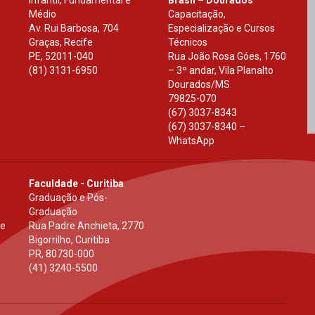
Infantil, Fundamental e
Brasil – Dourados
Médio
Capacitação,
Av. Rui Barbosa, 704
Especialização e Cursos
Graças, Recife
Técnicos
PE
,
52011-040
Rua João Rosa Góes, 1760
(81) 3131-6950
– 3º andar, Vila Planalto
Dourados
/
MS
79825-070
(67) 3037-8343
(67) 3037-8340 –
WhatsApp
Faculdade - Curitiba
Graduação e Pós-
Graduação
 e
Rua Padre Anchieta, 2770
Bigorrilho, Curitiba
PR
,
80730-000
(41) 3240-5500