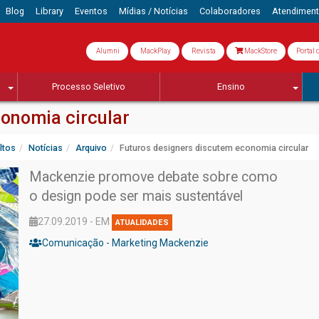
Blog
Library
Eventos
Mídias / Notícias
Colaboradores
Atendimen
Alumni
MackPlay
Revista
MackStore
Portal 
Processo Seletivo
Ensino
onomia circular
ltos
Notícias
Arquivo
Futuros designers discutem economia circular
Mackenzie promove debate sobre como
o design pode ser mais sustentável
27.09.2019 - EM
ATUALIDADES
Comunicação - Marketing Mackenzie