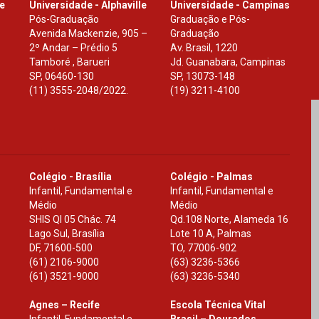
le
Universidade - Alphaville
Universidade - Campinas
Pós-Graduação
Graduação e Pós-
Avenida Mackenzie, 905 –
Graduação
2º Andar – Prédio 5
Av. Brasil, 1220
Tamboré , Barueri
Jd. Guanabara, Campinas
SP
,
06460-130
SP
,
13073-148
(11) 3555-2048/2022.
(19) 3211-4100
Colégio - Brasília
Colégio - Palmas
Infantil, Fundamental e
Infantil, Fundamental e
Médio
Médio
SHIS Ql 05 Chác. 74
Qd.108 Norte, Alameda 16
Lago Sul, Brasília
Lote 10 A, Palmas
DF
,
71600-500
TO
,
77006-902
(61) 2106-9000
(63) 3236-5366
(61) 3521-9000
(63) 3236-5340
Agnes – Recife
Escola Técnica Vital