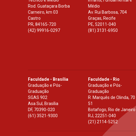
Técnico e Médio
Infantil, Fundamental e
Rod. Guataçara Borba
Médio
Carneiro, km 03
Av. Rui Barbosa, 704
Castro
Graças, Recife
PR
,
84165-720
PE
,
52011-040
(42) 99916-0297
(81) 3131-6950
Faculdade - Brasília
Faculdade - Rio
Graduação e Pós-
Graduação e Pós-
Graduação
Graduação
SGAS 902
R. Marquês de Olinda, 70
Asa Sul, Brasília
51
DF
,
70390-020
Botafogo, Rio de Janeiro
(61) 3521-9300
RJ
,
22251-040
(21) 2114-5252