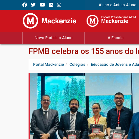
Aluno e Antigo Aluno
Novo Portal do Aluno
A Escola
FPMB celebra os 155 anos do I
Portal Mackenzie
Colégios
Educação de Jovens e Adu