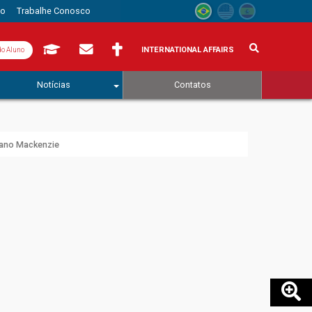
to
Trabalhe Conosco
INTERNATIONAL AFFAIRS
do Aluno
Notícias
Contatos
riano Mackenzie