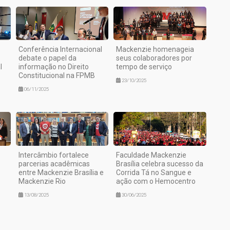
Conferência Internacional
Mackenzie homenageia
debate o papel da
seus colaboradores por
l
informação no Direito
tempo de serviço
Constitucional na FPMB
23/10/2025
06/11/2025
Intercâmbio fortalece
Faculdade Mackenzie
parcerias acadêmicas
Brasília celebra sucesso da
entre Mackenzie Brasília e
Corrida Tá no Sangue e
Mackenzie Rio
ação com o Hemocentro
13/08/2025
30/06/2025