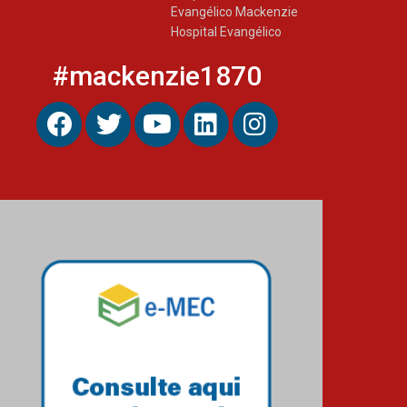
Evangélico Mackenzie
Hospital Evangélico
#mackenzie1870