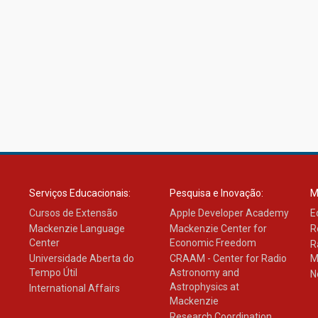
Serviços Educacionais:
Pesquisa e Inovação:
M
Cursos de Extensão
Apple Developer Academy
E
Mackenzie Language
Mackenzie Center for
R
Center
Economic Freedom
R
Universidade Aberta do
CRAAM - Center for Radio
M
Tempo Útil
Astronomy and
N
Astrophysics at
International Affairs
Mackenzie
Research Coordination