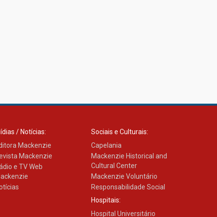
ídias / Notícias:
Sociais e Culturais:
ditora Mackenzie
Capelania
evista Mackenzie
Mackenzie Historical and
Cultural Center
ádio e TV Web
ackenzie
Mackenzie Voluntário
otícias
Responsabilidade Social
Hospitais:
Hospital Universitário