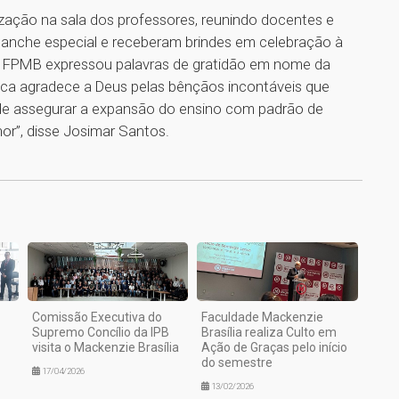
ação na sala dos professores, reunindo docentes e
lanche especial e receberam brindes em celebração à
a FPMB expressou palavras de gratidão em nome da
a agradece a Deus pelas bênçãos incontáveis que
de assegurar a expansão do ensino com padrão de
or”, disse Josimar Santos.
1
Comissão Executiva do
Faculdade Mackenzie
Supremo Concílio da IPB
Brasília realiza Culto em
visita o Mackenzie Brasília
Ação de Graças pelo início
do semestre
17/04/2026
13/02/2026