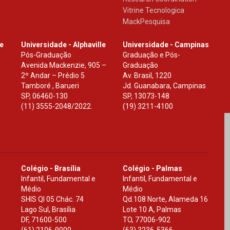
Vitrine Tecnologica
MackPesquisa
le
Universidade - Alphaville
Universidade - Campinas
Pós-Graduação
Graduação e Pós-
Avenida Mackenzie, 905 –
Graduação
2º Andar – Prédio 5
Av. Brasil, 1220
Tamboré , Barueri
Jd. Guanabara, Campinas
SP
,
06460-130
SP
,
13073-148
(11) 3555-2048/2022.
(19) 3211-4100
Colégio - Brasília
Colégio - Palmas
Infantil, Fundamental e
Infantil, Fundamental e
Médio
Médio
SHIS Ql 05 Chác. 74
Qd.108 Norte, Alameda 16
Lago Sul, Brasília
Lote 10 A, Palmas
DF
,
71600-500
TO
,
77006-902
(61) 2106-9000
(63) 3236-5366