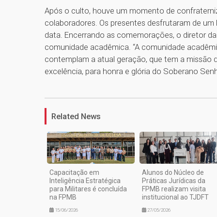
Após o culto, houve um momento de confraterniz
colaboradores. Os presentes desfrutaram de um 
data. Encerrando as comemorações, o diretor d
comunidade acadêmica. “A comunidade acadêmic
contemplam a atual geração, que tem a missão 
excelência, para honra e glória do Soberano Senh
Related News
Capacitação em
Alunos do Núcleo de
Inteligência Estratégica
Práticas Jurídicas da
para Militares é concluída
FPMB realizam visita
na FPMB
institucional ao TJDFT
15/06/2026
27/05/2026