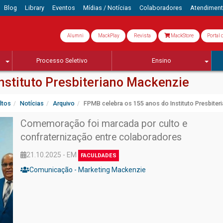
Blog
Library
Eventos
Mídias / Notícias
Colaboradores
Atendimen
Alumni
MackPlay
Revista
MackStore
Portal 
Processo Seletivo
Ensino
nstituto Presbiteriano Mackenzie
ltos
Notícias
Arquivo
FPMB celebra os 155 anos do Instituto Presbite
Comemoração foi marcada por culto e
confraternização entre colaboradores
21.10.2025 - EM
FACULDADES
Comunicação - Marketing Mackenzie