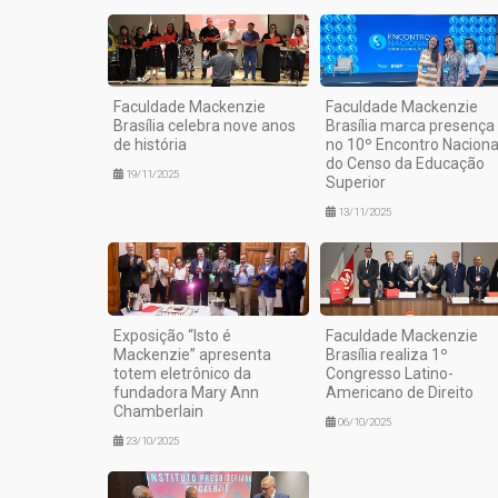
Faculdade Mackenzie
Faculdade Mackenzie
Brasília celebra nove anos
Brasília marca presença
de história
no 10º Encontro Naciona
do Censo da Educação
19/11/2025
Superior
13/11/2025
Exposição “Isto é
Faculdade Mackenzie
Mackenzie” apresenta
Brasília realiza 1º
totem eletrônico da
Congresso Latino-
fundadora Mary Ann
Americano de Direito
Chamberlain
06/10/2025
23/10/2025