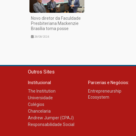
Novo diretor da Faculdade
Presbiteriana Mackenzie
Brasília toma posse
28/08/2024
Outros Sites
Institucional
Parcerias e Negócios:
The Institution
Entrepreneurship
Ecosystem
Universidade
Colégios
Chancelaria
Andrew Jumper (CPAJ)
Responsabilidade Social