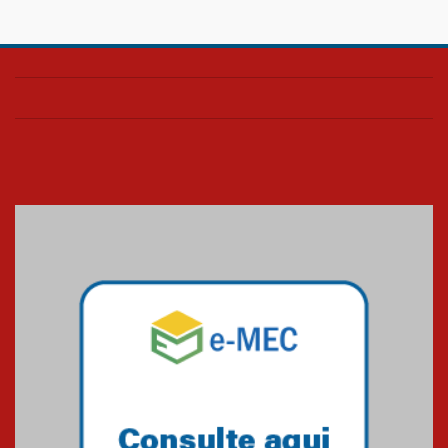
Confira como foi o culto mensal
de março
26.03.2026
Cerimônia do Jaleco marca
entrada de novos alunos de
Medicina em Alphaville
09.03.2026
Mackenzie mobiliza campanha
solidária para apoiar famílias em
Minas Gerais
05.03.2026
Primeiro culto do ano ressalta o