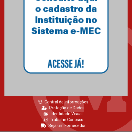
agradecimento
27.02.2026
Mackenzie recepciona calouros
do primeiro semestre de 2026
06.02.2026
Central de Informações
Proteção de Dados
Identidade Visual
Trabalhe Conosco
Seja um Fornecedor