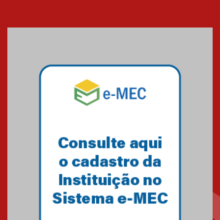
Cerimônia do Jaleco marca
entrada de novos alunos de
Medicina em Alphaville
09.03.2026
Mackenzie mobiliza campanha
solidária para apoiar famílias em
Minas Gerais
05.03.2026
Primeiro culto do ano ressalta o
agradecimento
27.02.2026
Mackenzie recepciona calouros
do primeiro semestre de 2026